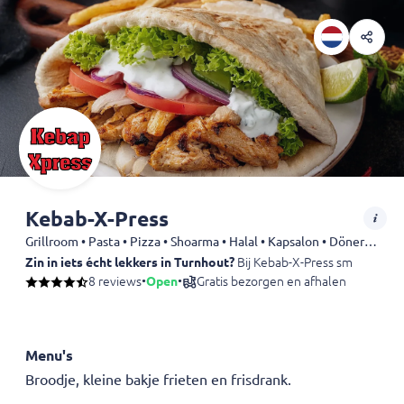
Kebab-X-Press
Grillroom • Pasta • Pizza • Shoarma • Halal • Kapsalon • Döner • Dürüm • Kebab • Drankjes
Zin in iets écht lekkers in Turnhout?
Bij Kebab-X-Press smul je van o
8 reviews
•
Open
•
Gratis bezorgen en afhalen
Menu's
Broodje, kleine bakje frieten en frisdrank.