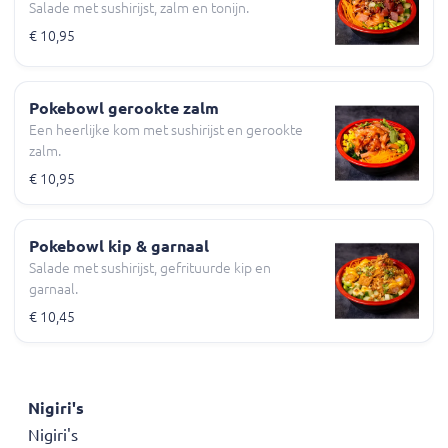
Salade met sushirijst, zalm en tonijn.
€ 10,95
Pokebowl gerookte zalm
Een heerlijke kom met sushirijst en gerookte
zalm.
€ 10,95
Pokebowl kip & garnaal
Salade met sushirijst, gefrituurde kip en
garnaal.
€ 10,45
Nigiri's
Nigiri's