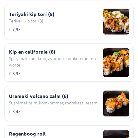
Teriyaki kip tori (8)
Teriyaki kip tori (8)
€ 7,95
Kip en california (8)
Spicy maki met krab, avocado, komkommer en
wortel.
€ 8,95
Uramaki volcano zalm (6)
Sushi met zalm, komkommer, roomkaas, sesam.
€ 8,45
Regenboog roll