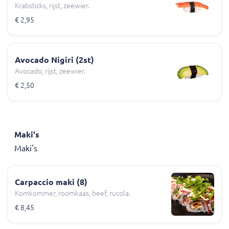
Krabsticks, rijst, zeewier.
€ 2,95
Avocado Nigiri (2st)
Avocado, rijst, zeewier.
€ 2,50
Maki's
Maki's
Carpaccio maki (8)
Komkommer, roomkaas, beef, rucola.
€ 8,45