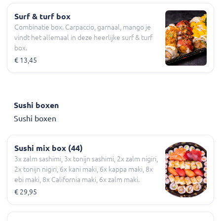
Surf & turf box
Combinatie box. Carpaccio, garnaal, mango je
vindt het allemaal in deze heerlijke surf & turf
box.
€ 13,45
Sushi boxen
Sushi boxen
Sushi mix box (44)
3x zalm sashimi, 3x tonijn sashimi, 2x zalm nigiri,
2x tonijn nigiri, 6x kani maki, 6x kappa maki, 8x
ebi maki, 8x California maki, 6x zalm maki.
€ 29,95