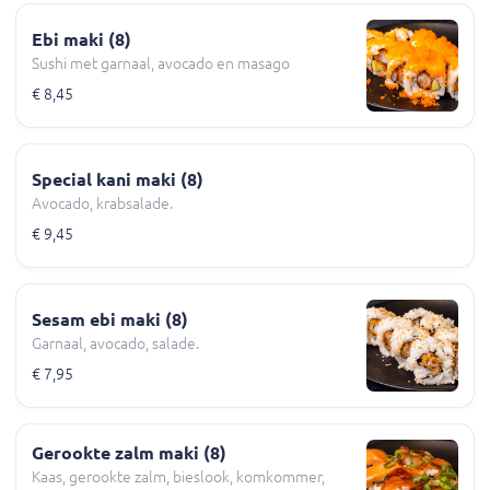
Ebi maki (8)
Sushi met garnaal, avocado en masago
€ 8,45
Special kani maki (8)
Avocado, krabsalade.
€ 9,45
Sesam ebi maki (8)
Garnaal, avocado, salade.
€ 7,95
Gerookte zalm maki (8)
Kaas, gerookte zalm, bieslook, komkommer,