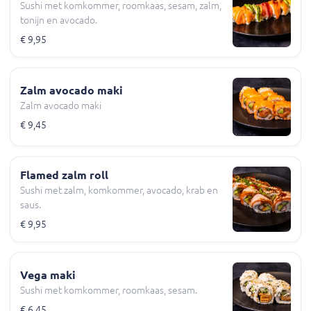
Sushi met komkommer, roomkaas, sesam, zalm,
tonijn en avocado.
€ 9,95
Zalm avocado maki
Zalm avocado maki
€ 9,45
Flamed zalm roll
Sushi met zalm, komkommer, avocado, krab en
saus.
€ 9,95
Vega maki
Sushi met komkommer, roomkaas, sesam.
€ 6,45