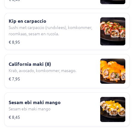
Kip en carpaccio
Sushi met carpaccio (rundvlees), komkommer,
roomkaas, sesam en rucola.
€ 8,95
California maki (8)
Krab, avocado, komkommer, masago.
€ 7,95
Sesam ebi maki mango
Sesam ebi maki mango
€ 8,45