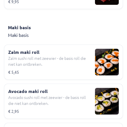
€ 9,95
Maki basis
Maki basis
Zalm maki roll
Zalm sushi roll met zeewier - de basis roll die
niet kan ontbreken.
€ 5,45
Avocado maki roll
Avocado sushi roll met zeewier - de basis roll
die niet kan ontbreken.
€ 2,95