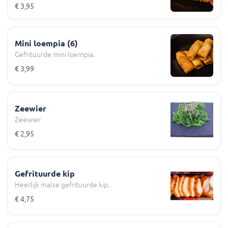
€ 3,95
Mini loempia (6)
Gefrituurde mini loempia.
€ 3,99
Zeewier
Zeewier
€ 2,95
Gefrituurde kip
Heerlijk malse gefrituurde kip.
€ 4,75