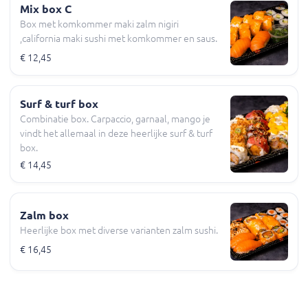
Mix box C
Box met komkommer maki zalm nigiri
,california maki sushi met komkommer en saus.
€ 12,45
Surf & turf box
Combinatie box. Carpaccio, garnaal, mango je
vindt het allemaal in deze heerlijke surf & turf
box.
€ 14,45
Zalm box
Heerlijke box met diverse varianten zalm sushi.
€ 16,45