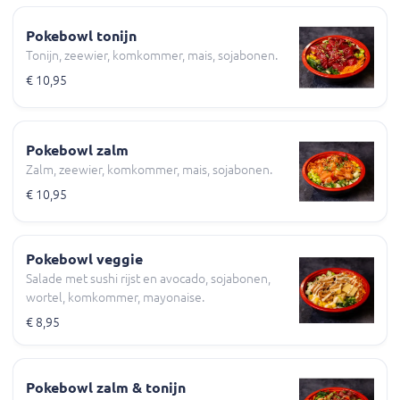
Pokebowl tonijn
Tonijn, zeewier, komkommer, mais, sojabonen.
€ 10,95
Pokebowl zalm
Zalm, zeewier, komkommer, mais, sojabonen.
€ 10,95
Pokebowl veggie
Salade met sushi rijst en avocado, sojabonen,
wortel, komkommer, mayonaise.
€ 8,95
Pokebowl zalm & tonijn