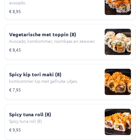
avocado.
€ 8,95
Vegetarische met toppin (8)
Avocado, komkommer, roomkaas en zeewier.
€ 8,45
Spicy kip tori maki (8)
komkommer kip met gefruite uitjes.
€ 7,95
Spicy tuna roll (8)
Spicy tuna roll (8)
€ 9,95