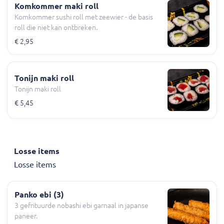
Komkommer maki roll
Komkommer sushi roll met zeewier - de basis
roll die niet kan ontbreken.
€ 2,95
Tonijn maki roll
Tonijn maki roll
€ 5,45
Losse items
Losse items
Panko ebi (3)
3 gefrituurde nobashi ebi garnaal in japanse
paneer.