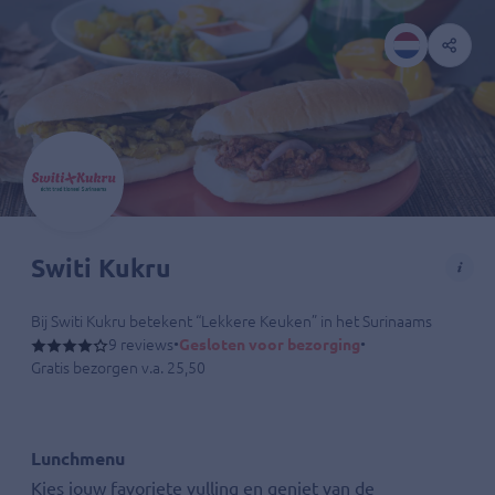
Switi Kukru
Bij Switi Kukru betekent “Lekkere Keuken” in het Surinaams. En hie
In deze keuken creëren onze chefs met passie de basis van elk gere
9 reviews
•
Gesloten voor bezorging
•
Deze aanpak zorgt niet alleen voor constante kwaliteit, maar ook voor
Gratis bezorgen v.a. 25,50
Switi Kukru – Proef de passie, voel de cultuur!
Lunchmenu
Kies jouw favoriete vulling en geniet van de