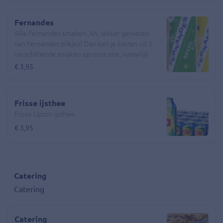
sinaasappelsap* met natuurlijke aroma’s.
Welcome to the fun, natuurlijk!
Fernandes
Alle Fernandes smaken. Ah, lekker genieten
van Fernandes blikjes? Dan kan je kiezen uit 5
verschillende smaken op onze site, namelijk
Cherry Bouquet, Green Punch, Cream Ginger,
€ 3,95
Super Pineapple en natuurlijk Red Grape.
Cherry Bouquet is dé klassieker uit het totale
assortiment
Frisse ijsthee
Frisse Lipton ijsthee
€ 3,95
Catering
Catering
Catering