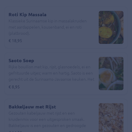
Roti Kip Massala
Klassieke Surinaamse kip in massalakruiden
met aardappelen, kousenband, ei en roti
(platbrood).
€ 18,95
Saoto Soep
Rijke bouillon met kip, rijst, glasnoedels, ei en
gefrituurde uitjes; warm en hartig. Saoto is een
gerecht uit de Surinaams-Javaanse keuken. Het
is een heerlijke kippensoep die veel lijkt op de
€ 8,95
Indonesische ‘soto ayam’. De soep is door de
Javanen mee naar Suriname genomen en daar
heeft hij in de loop der tijd die extra letter
Bakkeljauw met Rijst
gekregen.
Gezouten kabeljauw met rijst en een
kruidenmix voor een uitgesproken smaak.
Bakkeljauw is een gezouten en gedroogde
versie van kabeljauw. Het is een populair