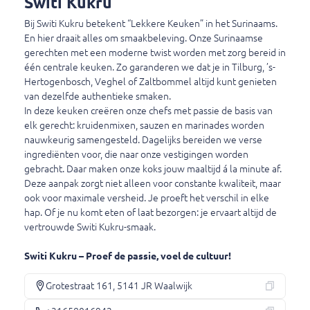
Switi Kukru
Kan ik op dit moment bestellen?
Bij Switi Kukru betekent “Lekkere Keuken” in het Surinaams.
En hier draait alles om smaakbeleving. Onze Surinaamse
gerechten met een moderne twist worden met zorg bereid in
één centrale keuken. Zo garanderen we dat je in Tilburg, ’s-
Switi Kukru
Hertogenbosch, Veghel of Zaltbommel altijd kunt genieten
Grotestraat 161
van dezelfde authentieke smaken.
5141 JR Waalwijk
In deze keuken creëren onze chefs met passie de basis van
+31658016942
elk gerecht: kruidenmixen, sauzen en marinades worden
nauwkeurig samengesteld. Dagelijks bereiden we verse
ingrediënten voor, die naar onze vestigingen worden
gebracht. Daar maken onze koks jouw maaltijd á la minute af.
Bezorgtijden
Deze aanpak zorgt niet alleen voor constante kwaliteit, maar
ook voor maximale versheid. Je proeft het verschil in elke
Maandag
12:00 – 13:30
hap. Of je nu komt eten of laat bezorgen: je ervaart altijd de
17:00 – 21:30
vertrouwde Switi Kukru-smaak.
Dinsdag
12:00 – 13:30
17:00 – 21:30
Switi Kukru – Proef de passie, voel de cultuur!
Woensdag
12:00 – 13:30
17:00 – 21:30
Grotestraat 161, 5141 JR Waalwijk
Donderdag
12:00 – 13:30