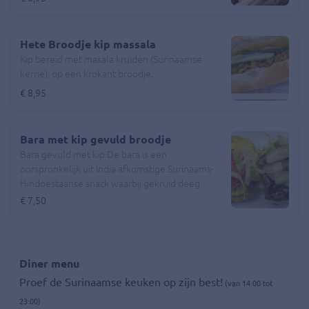
Hete Broodje kip massala
Kip bereid met masala kruiden (Surinaamse
kerrie), op een krokant broodje.
€ 8,95
Bara met kip gevuld broodje
Bara gevuld met kip De bara is een
oorspronkelijk uit India afkomstige Surinaams-
Hindoestaanse snack waarbij gekruid deeg
wordt gefrituurd. Het deeg wordt gemaakt van
€ 7,50
urdimeel en tayerbladeren of soms verse
spinazie, gekruid met onder meer komijn,
knoflook, kurkuma en chilipeper.
Diner menu
Proef de Surinaamse keuken op zijn best!
(van 14:00 tot
23:00)