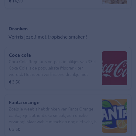
€ 14,50
gerecht in Suriname, waar de vis wordt
gevangen en vervolgens meestal op roosters
wordt gedroogd. Het is perfecte te combineren
met rijst en groenten of in diverse Surinaamse
Dranken
hapjes. Je kunt bakkeljauw op verschillende
Verfris jezelf met tropische smaken!
manieren klaar maken. Het ligt er ook aan
waarmee je het eet. Je kunt het droog
opbakken, dan is het lekker op brood of je
Coca cola
maakt het klaar met wat meer vocht door verse
Coca-Cola Regular is verpakt in blikjes van 33 cl.
tomaten te gebruiken. Dit is dan lekker met
Coca-Cola is de populairste frisdrank ter
bijvoorbeeld rijst.
wereld. Het is een verfrissend drankje met
plantenextracten, natuurlijke smaken en bevat
€ 3,50
geen extra bewaarmiddelen.
Fanta orange
Zoals je weet is het drinken van Fanta Orange,
dankzij zijn authentieke smaak, een unieke
ervaring! Maar wat je misschien nog niet wist, is
dat, wanneer je Fanta Orange drinkt, je eigenlijk
€ 3,50
volop geniet van een drank met