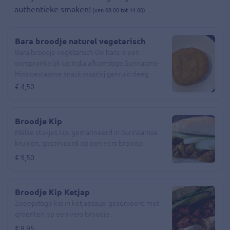
authentieke smaken!
(van 08:00 tot 14:00)
Bara broodje naturel vegetarisch
Bara broodje vegetarisch De bara is een
oorspronkelijk uit India afkomstige Surinaams-
Hindoestaanse snack waarbij gekruid deeg
wordt gefrituurd. Het deeg wordt gemaakt van
€ 4,50
urdimeel en tayerbladeren of soms verse
spinazie, gekruid met onder meer komijn,
knoflook, kurkuma en chilipeper.
Broodje Kip
Malse stukjes kip, gemarineerd in Surinaamse
kruiden, geserveerd op een vers broodje.
€ 9,50
Broodje Kip Ketjap
Zoet-pittige kip in ketjapsaus, geserveerd met
groenten op een vers broodje.
€ 8,95