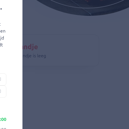
•
t
 en
jd
dt
nkelmandje
 winkelmandje is leeg
:00