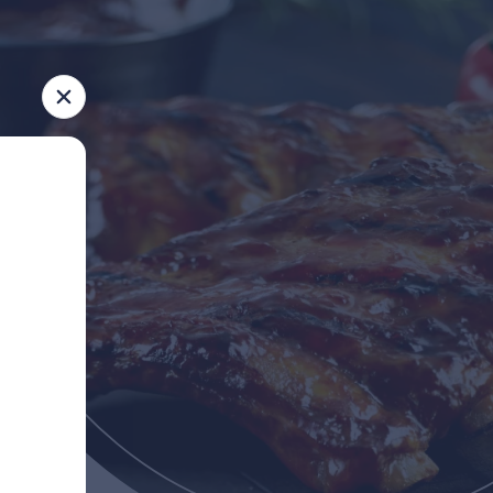
acks, frietjes, broodjes en menu's. Of je nu komt voor een snel