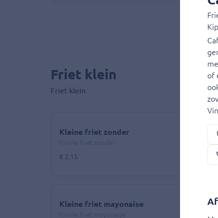
Fri
Ki
Caf
gen
men
Friet klein
of 
ook
Friet klein
zow
Vin
Kleine friet zonder
Kleine friet zonder
€ 2,15
Af
Kleine friet mayonaise
Kleine friet mayonaise