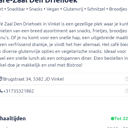
et • Snackbar • Snacks • Vegan • Glutenvrij • Schnitzel • Broodjes 
p
é Zaal Den Driehoek in Vinkel is een gezellige plek waar je kun
ieten van een breed assortiment aan snacks, frietjes, broodjes
u's. Of je nu komt voor een snelle hap, een uitgebreide maalti
een verfrissend drankje, je vindt het hier allemaal. Het café bie
Wi
 diverse glutenvrije opties en vegetarische snacks. Ideaal voor
Jouw
el een snelle lunch als een ontspannen diner. Eten bestellen in
kel doe je makkelijk en snel met Bistroo!
Brugstraat 34, 5382 JD Vinkel
+31735321862
haaltijden
Tot 22