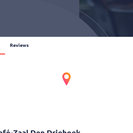
o
Reviews
 Den
Friet • Snackbar • Snacks • Vegan • Glutenvrij • Schnitzel • Broodjes • Kip
lige plek waar je kunt genieten van een breed assortiment aan sn
afé-Zaal Den Driehoek