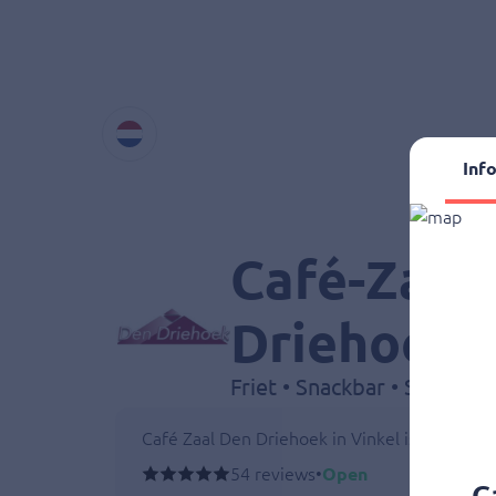
Inf
Café-Zaal
Driehoek
Café Zaal Den Driehoek in Vinkel is een gezel
54 reviews
•
Open
C