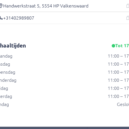
Handwerkstraat 5, 5554 HP Valkenswaard
+31402989807
 sla, jamballa saus
haaltijden
Tot 17
andag
11:00 – 1
nsdag
11:00 – 1
sing
ensdag
11:00 – 1
nderdag
11:00 – 1
jdag
11:00 – 1
terdag
11:00 – 1
ndag
Geslo
, wasabi-mayonaise.