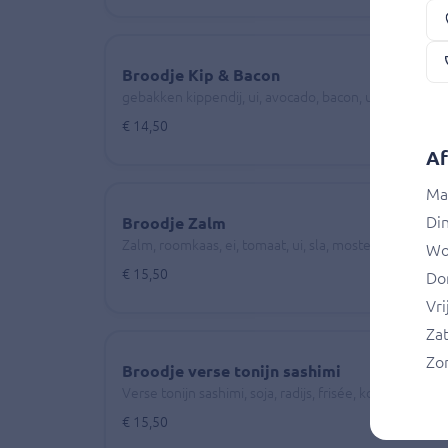
Broodje Kip & Bacon
gebakken kippendij, ui, avocado, bacon, ui, ei, tomaat,
€ 14,50
Af
Ma
Di
Broodje Zalm
Zalm, roomkaas, ei, tomaat, ui, sla, mosterd dilledres
Wo
€ 15,50
Do
Vri
Za
Zo
Broodje verse tonijn sashimi
Verse tonijn sashimi, soja, radijs, frisée, komkommer
€ 15,50