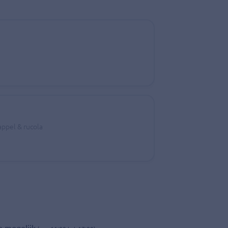
appel & rucola
n mogelijk