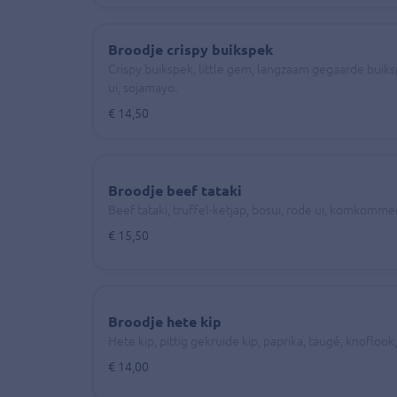
Broodje crispy buikspek
Crispy buikspek, little gem, langzaam gegaarde buiks
ui, sojamayo.
€ 14,50
Broodje beef tataki
Beef tataki, truffel-ketjap, bosui, rode ui, komkommer
€ 15,50
Broodje hete kip
Hete kip, pittig gekruide kip, paprika, taugé, knofloo
€ 14,00