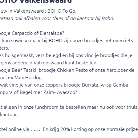
odjes net even iets anders.
d je broodjes die je nergens anders in Valkenswaard kunt bestel
euw in Valkenswaard : BOHO To Go.
of onze hardloper de Spicy Tex Mex Hotdog.
rtaan ook afhalen voor thuis of op kantoor bij Boho.
rrata, wrap Gamba Tempura of Bagel met Zalm- Avacado?
odje Carpaccio of Eiersalade?
aar nu ook voor thuis of op kantoor.
 kan sowieso maar bij BOHO zijn onze broodjes net even iets
ers.
p onze normale prijzen!!!
es huisgemaakt, vers belegd en bij ons vind je broodjes die je
gens anders in Valkenswaard kunt bestellen:
odje Beef Tataki, broodje Chicken Pesto of onze hardloper de
icy Tex Mex Hotdog.
Wi
wat vind je van onze toppers broodje Burrata, wrap Gamba
scaans platbrood (bruin/wit)
(van 11:00 tot 17:00)
Jouw
mpura of Bagel met Zalm- Avacado?
t alleen in onze lunchroom te bestellen maar nu ook voor thuis
kantoor.
tandaard: ui
tel online via ……. En krijg 20% korting op onze normale prijzen