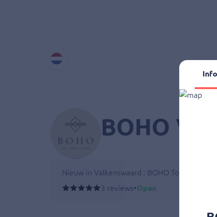
Inf
BOHO Val
Nieuw in Valkenswaard : BOHO To Go.
Voortaan ook afhalen voor thuis of op kantoo
3 reviews
•
Open
Broodje Carpaccio of Eiersalade?
B