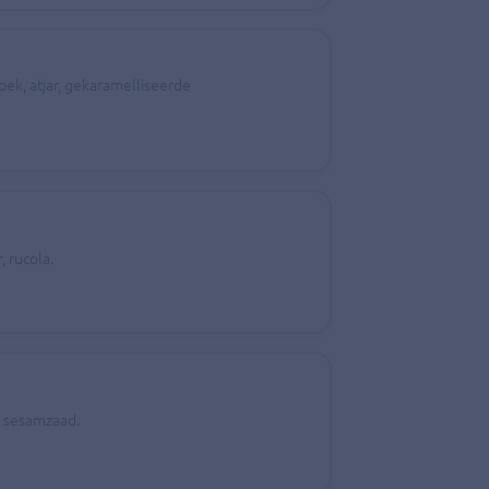
pek, atjar, gekaramelliseerde
, rucola.
k, sesamzaad.