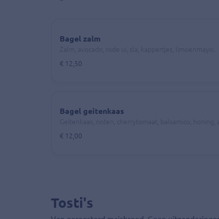
Bagel zalm
Zalm, avocado, rode ui, sla, kappertjes, limoenmayo.
€ 12,50
Bagel geitenkaas
Geitenkaas, noten, cherrytomaat, balsamico, honing, 
€ 12,00
Tosti's
Van geroosterd maisbrood. Geen uitzonderinge