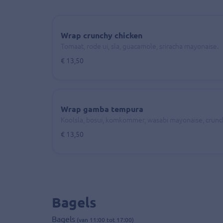
Wrap crunchy chicken
Tomaat, rode ui, sla, guacamole, sriracha mayonaise.
€ 13,50
Wrap gamba tempura
Koolsla, bosui, komkommer, wasabi mayonaise, crunc
€ 13,50
Bagels
Bagels
(van 11:00 tot 17:00)