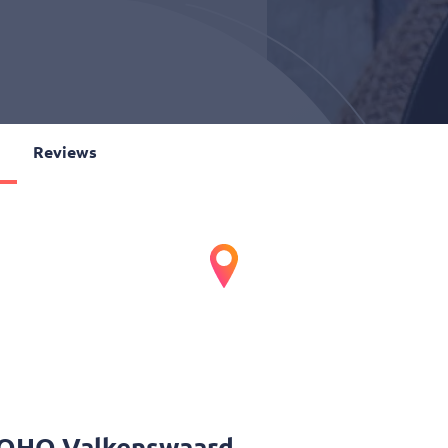
o
Reviews
kenswaard
r bij Boho.
OHO Valkenswaard