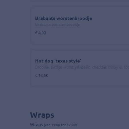
Brabants worstenbroodje
Brabants worstenbroodje
€ 4,00
Hot dog ‘texas style’
Broodje, pittige worst, jalapeño, cheddar, crispy ui, rod
€ 13,50
Wraps
Wraps
(van 11:00 tot 17:00)