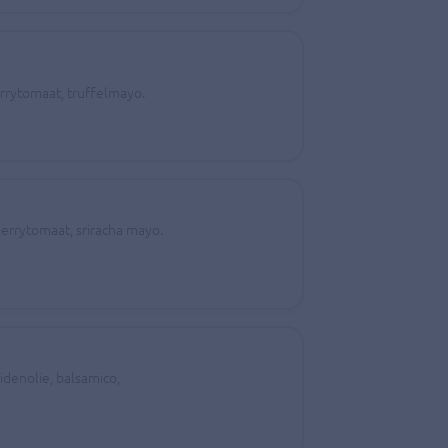
errytomaat, truffelmayo.
cherrytomaat, sriracha mayo.
uidenolie, balsamico,