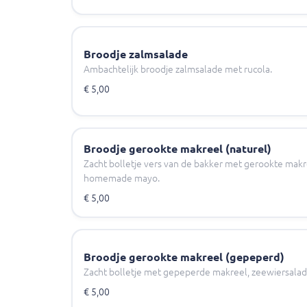
Broodje zalmsalade
Ambachtelijk broodje zalmsalade met rucola.
€ 5,00
Broodje gerookte makreel (naturel)
Zacht bolletje vers van de bakker met gerookte makr
homemade mayo.
€ 5,00
Broodje gerookte makreel (gepeperd)
Zacht bolletje met gepeperde makreel, zeewiersal
€ 5,00