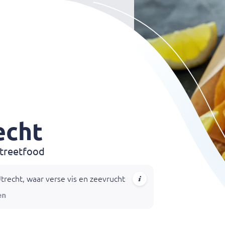
echt
Streetfood
Utrecht, waar verse vis en zeevruchten dagelijks worden aangel
en