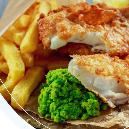
everd. Geniet van heerlijke fish and chips, krokante kibbeling