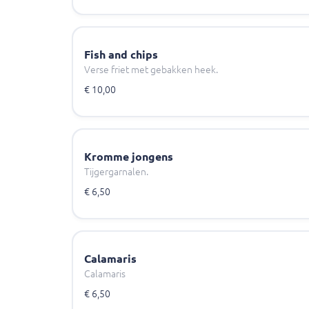
Fish and chips
Verse friet met gebakken heek.
€ 10,00
Kromme jongens
Tijgergarnalen.
€ 6,50
Calamaris
Calamaris
€ 6,50