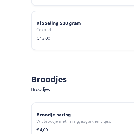
Kibbeling 500 gram
Gekruid.
€ 13,00
Broodjes
Broodjes
Broodje haring
Wit broodje met haring, augurk en uitjes.
€ 4,00