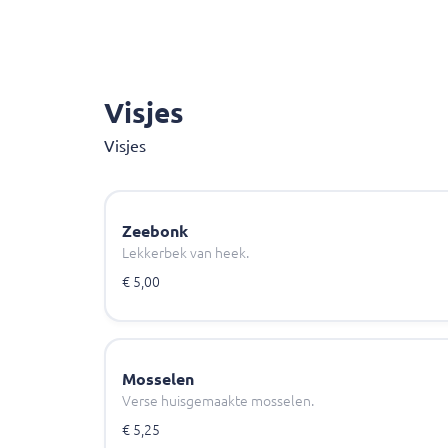
Visjes
Visjes
Zeebonk
Lekkerbek van heek.
€ 5,00
Mosselen
Verse huisgemaakte mosselen.
€ 5,25