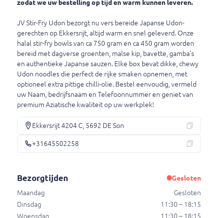
5692 DE Son
zodat we uw bestelling op tijd en warm kunnen leveren.
+31645502258
JV Stir-Fry Udon bezorgt nu vers bereide Japanse Udon-
gerechten op Ekkersrijt, altijd warm en snel geleverd. Onze
halal stir-fry bowls van ca 750 gram en ca 450 gram worden
Bezorgtijden
bereid met dagverse groenten, malse kip, bavette, gamba’s
en authentieke Japanse sauzen. Elke box bevat dikke, chewy
Maandag
Gesloten
Udon noodles die perfect de rijke smaken opnemen, met
Dinsdag
11:30 – 18:15
optioneel extra pittige chilli-olie. Bestel eenvoudig, vermeld
Woensdag
11:30 – 18:15
uw Naam, bedrijfsnaam en Telefoonnummer en geniet van
Donderdag
11:30 – 18:15
premium Aziatische kwaliteit op uw werkplek!
Vrijdag
11:30 – 19:00
Zaterdag
Gesloten
Ekkersrijt 4204 C, 5692 DE Son
Zondag
Gesloten
+31645502258
Bezorgtijden
Gesloten
Maandag
Gesloten
Dinsdag
11:30 – 18:15
Woensdag
11:30 – 18:15