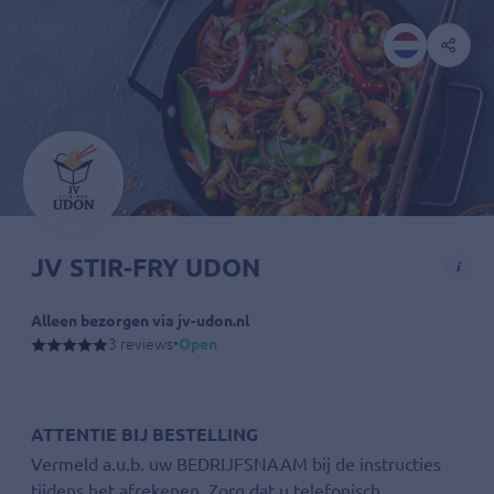
JV STIR-FRY UDON
Alleen bezorgen via jv-udon.nl
3 reviews
•
Open
AUB DUIDELIJK UW BEDRIJFSNAAM, ADRES, NAAM EN TELEFOONNUM
JV Stir-Fry Udon bezorgt nu vers bereide Japanse Udon-gerechten op
ATTENTIE BIJ BESTELLING
Vermeld a.u.b. uw BEDRIJFSNAAM bij de instructies
tijdens het afrekenen. Zorg dat u telefonisch