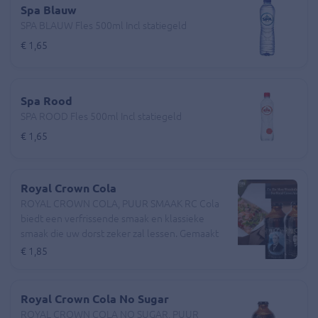
Spa Blauw
SPA BLAUW Fles 500ml Incl statiegeld
€ 1,65
Spa Rood
SPA ROOD Fles 500ml Incl statiegeld
€ 1,65
Royal Crown Cola
ROYAL CROWN COLA, PUUR SMAAK RC Cola
biedt een verfrissende smaak en klassieke
smaak die uw dorst zeker zal lessen. Gemaakt
met echte rietsuiker , biedt deze drank een
€ 1,85
heerlijke en authentieke cola-ervaring. SOUTH
CAROLINA Een paar staten lijken echter
duidelijk Coca-Cola en RC Cola te prefereren.
Royal Crown Cola No Sugar
Omdat Georgia de thuisbasis is van het Coca-
ROYAL CROWN COLA NO SUGAR, PUUR