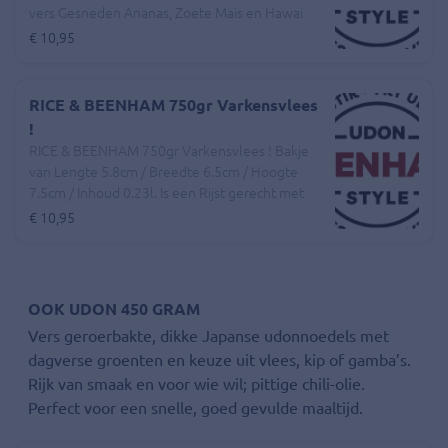
vers Gesneden Ananas, Zoete Mais en Hawai
Saus. En een Extra cupje Pittige Chilli Olie. En
€ 10,95
een bakje gele saffraan rijst !
RICE & BEENHAM 750gr Varkensvlees
!
RICE & BEENHAM 750gr Varkensvlees ! Bakje
van Lengte 5.8cm / Breedte 6.5cm / Hoogte
7.5cm / Inhoud 0.23l. Is een Rijst gerecht met
geroerbakte Beenham en een Assortiment van
€ 10,95
dagverse Groenten, Bamboe Strips,Atjar
Tjampoer en Smokey Korean Bbq Saus. Een
Extra los cupje Pittige Chilli Olie erbij. En een
bakje gele saffraan rijst.
OOK UDON 450 GRAM
Vers geroerbakte, dikke Japanse udonnoedels met
dagverse groenten en keuze uit vlees, kip of gamba’s.
Rijk van smaak en voor wie wil; pittige chili-olie.
Perfect voor een snelle, goed gevulde maaltijd.