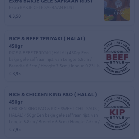
Extra BAKJE GELE SAFRAAN RIJST
Extra BAKJE GELE SAFRAAN RIJST
€ 3,50
RICE & BEEF TERIYAKI ( HALAL)
450gr
RICE & BEEF TERIYAKI ( HALAL) 450gr Een
bakje gele saffraan rijst. van Lengte 5.8cm /
Breedte 6.5cm / Hoogte 7.5cm / Inhoud 0.23l. Is
een Rijst gerecht met geroerbakte Rundvlees
€ 8,95
en een Assortiment van dagverse Groenten en
een hartige TeriyakiSaus. En een Extra los cupje
Pittige Chilli Olie erbij.
RICE & CHICKEN KING PAO ( HALAL )
450gr
CHICKEN KING PAO & RICE SWEET CHILI SAUS (
HALAL) 450gr Een bakje gele saffraan rijst. van
Lengte 5.8cm / Breedte 6.5cm / Hoogte 7.5cm /
Inhoud 0.23l. Is een Rijst gerecht met
€ 7,95
geroerbakte Magere kipFilet en een