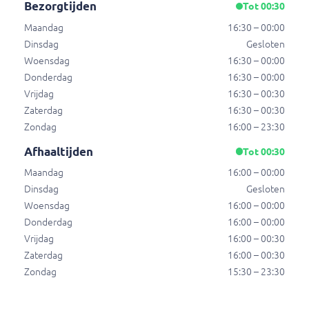
Souvlaki schotel groot
Bezorgtijden
Tot 00:30
Varkenshaas.
Maandag
16:30 – 00:00
€ 12,50
Dinsdag
Gesloten
Woensdag
16:30 – 00:00
Donderdag
16:30 – 00:00
Kip souvlaki schotel groot
Vrijdag
16:30 – 00:30
Kip souvlaki schotel groot
Zaterdag
16:30 – 00:30
€ 12,50
Zondag
16:00 – 23:30
Afhaaltijden
Tot 00:30
Maandag
16:00 – 00:00
Kip gyros schotel klein
Dinsdag
Gesloten
Kip gyros schotel klein
Woensdag
16:00 – 00:00
€ 11,00
Donderdag
16:00 – 00:00
Vrijdag
16:00 – 00:30
Zaterdag
16:00 – 00:30
Kip gyros schotel groot
Zondag
15:30 – 23:30
Kip gyros schotel groot
€ 12,50