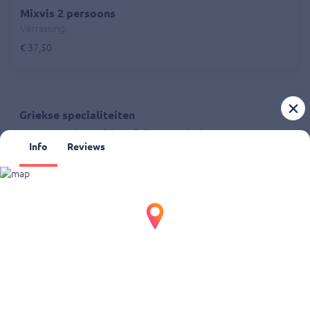
Mixvis 2 persoons
Verrassing.
€ 37,50
Griekse specialiteiten
Geserveerd met friet of rijst en salade.
Info
Reviews
Gyros schotel klein
Gyros schotel klein
€ 11,00
Gyros schotel groot
Gyros schotel groot
€ 12,50