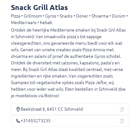
Snack Grill Atlas
Pizza • Grillroom • Gyros • Snacks • Döner • Shoarma • Dürüm •
Gyros speciaal schotel klein
Mediterraans • Kebab
Champignons, paprika en ui.
Ontdek de heerlijke Mediterrane smaken bij Snack Gril Atlas
€ 11,00
in Schinveld. Van smaakvolle pizza's tot sappige
vleesgerechten, ons gevarieerde menu biedt voor elk wat
wils. Geniet van unieke creaties zoals Pizza Amina met
shoarma en salami of proef de authentieke Gyros schotel.
Gyros speciaal schotel groot
Ontdek de diversiteit met calzones, kapsalons, pasta's en
Champignons, paprika en ui.
meer. Bij Snack Gril Atlas staat kwaliteit centraal, met verse
ingrediënten en rijke smaken. Van visgerechten zoals
€ 12,50
Scampies tot vegetarische opties zoals Pizza Jefke, wij
hebben voor ieder wat wils. Eten bestellen in Schinveld doe
je moeiteloos via Bistroo!
Souvlaki schotel klein
Varkenshaas.
Beekstraat 6, 6451 CC Schinveld
€ 11,00
+31455273235