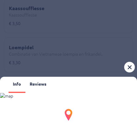
Kaassoufflesse
Kaassoufflesse
€ 3,50
Loempidel
Combinatie van Vietnamese loempia en frikandel.
€ 3,30
Info
Reviews
Vietnamese loempia
Twee stuks inclusief saus.
€ 4,50
Kanjerkroket
Kanjerkroket