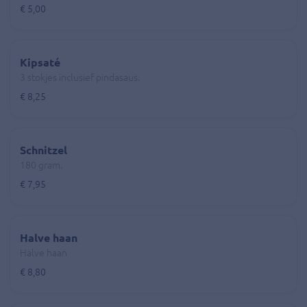
€ 5,00
Kipsaté
3 stokjes inclusief pindasaus.
€ 8,25
Schnitzel
180 gram.
€ 7,95
Halve haan
Halve haan
€ 8,80