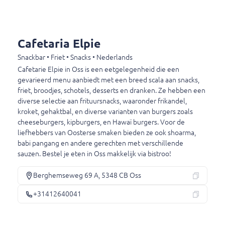
€ 3,75
Cafetaria Elpie
Kipfrikandel
Halal.
Snackbar • Friet • Snacks • Nederlands
Cafetarie Elpie in Oss is een eetgelegenheid die een
€ 3,30
gevarieerd menu aanbiedt met een breed scala aan snacks,
friet, broodjes, schotels, desserts en dranken. Ze hebben een
diverse selectie aan frituursnacks, waaronder frikandel,
Knakworst
kroket, gehaktbal, en diverse varianten van burgers zoals
Knakworst
cheeseburgers, kipburgers, en Hawaï burgers. Voor de
liefhebbers van Oosterse smaken bieden ze ook shoarma,
€ 3,60
babi pangang en andere gerechten met verschillende
sauzen. Bestel je eten in Oss makkelijk via bistroo!
Ham kaassoufflé
Berghemseweg 69 A, 5348 CB Oss
Ham kaassoufflé
+31412640041
€ 3,50