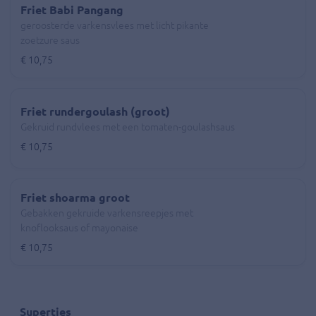
Friet Babi Pangang
geroosterde varkensvlees met licht pikante
zoetzure saus
€ 10,75
Friet rundergoulash (groot)
Gekruid rundvlees met een tomaten-goulashsaus
€ 10,75
Friet shoarma groot
Gebakken gekruide varkensreepjes met
knoflooksaus of mayonaise
€ 10,75
Supertjes