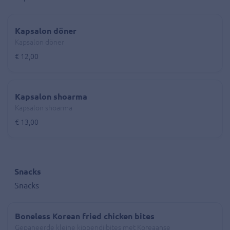
Kapsalon döner
Kapsalon döner
€ 12,00
Kapsalon shoarma
Kapsalon shoarma
€ 13,00
Snacks
Snacks
Boneless Korean fried chicken bites
Gepaneerde kleine kippendijbites met Koreaanse