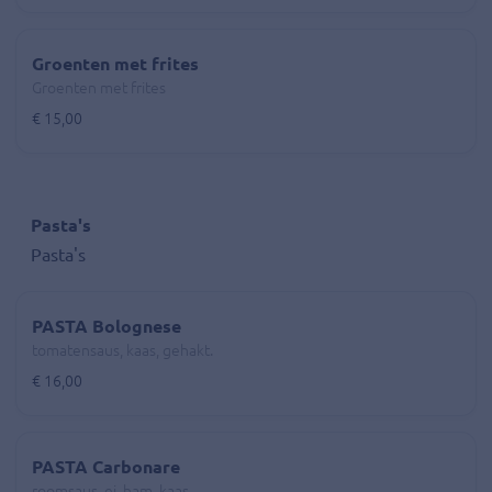
Groenten met frites
Groenten met frites
€ 15,00
Pasta's
Pasta's
PASTA Bolognese
tomatensaus, kaas, gehakt.
€ 16,00
PASTA Carbonare
roomsaus, ei, ham, kaas.