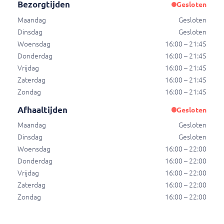
Bezorgtijden
Gesloten
Maandag
Gesloten
Ayran
Dinsdag
Gesloten
Ayran
Woensdag
16:00 – 21:45
€ 2,50
Donderdag
16:00 – 21:45
Vrijdag
16:00 – 21:45
Zaterdag
16:00 – 21:45
Red Bull Energy Drink
Zondag
16:00 – 21:45
Red Bull Energy Drink
Afhaaltijden
Gesloten
€ 3,00
Maandag
Gesloten
Dinsdag
Gesloten
Woensdag
16:00 – 22:00
Alcohol
Donderdag
16:00 – 22:00
Vrijdag
16:00 – 22:00
Alcohol
Zaterdag
16:00 – 22:00
Zondag
16:00 – 22:00
Bier 30cl
Bier 30cl