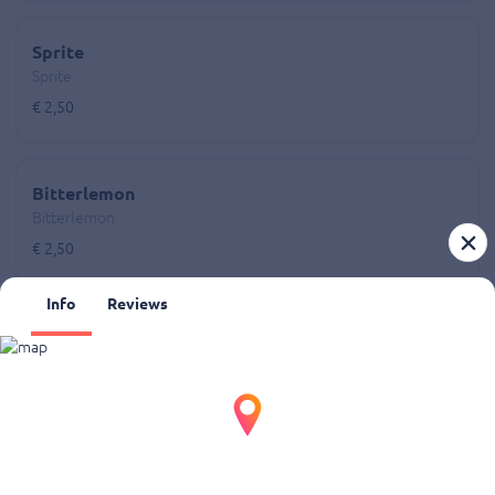
Sprite
Sprite
€ 2,50
Bitterlemon
Bitterlemon
€ 2,50
Info
Reviews
Lipton ice tea peach
Lipton ice tea peach
€ 2,50
Lipton ice tea green