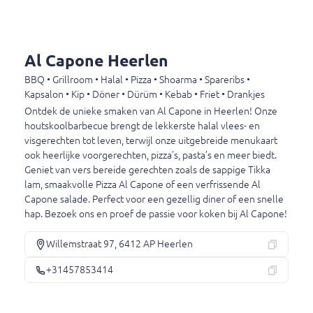
Lipton ice tea green
€ 2,50
Al Capone Heerlen
Lipton ice tea sparkling
BBQ • Grillroom • Halal • Pizza • Shoarma • Spareribs •
Lipton ice tea sparkling
Kapsalon • Kip • Döner • Dürüm • Kebab • Friet • Drankjes
Ontdek de unieke smaken van Al Capone in Heerlen! Onze
€ 2,50
houtskoolbarbecue brengt de lekkerste halal vlees- en
visgerechten tot leven, terwijl onze uitgebreide menukaart
ook heerlijke voorgerechten, pizza’s, pasta’s en meer biedt.
Appelsap
Geniet van vers bereide gerechten zoals de sappige Tikka
Appelsap
lam, smaakvolle Pizza Al Capone of een verfrissende Al
Capone salade. Perfect voor een gezellig diner of een snelle
€ 2,50
hap. Bezoek ons en proef de passie voor koken bij Al Capone!
Willemstraat 97, 6412 AP Heerlen
Chocomel
+31457853414
Chocomel
€ 2,50