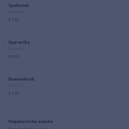
Speksnek
Speksnek
€ 2,95
Spareribs
Spareribs
€ 8,60
Boerenbrok
0.0% vol
€ 3,00
Vegetarische snacks
Vegetarische snacks