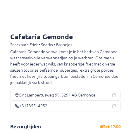
€ 5,80
Broodje kip saté burger
Broodje kip saté burger
Cafetaria Gemonde
€ 4,95
Snackbar • Friet • Snacks • Broodjes
Cafetaria Gemonde verwelkomt je in het hart van Gemonde,
waar smaakvolle verwennerijen op je wachten. Ons menu
heeft voor ieder wat wils, van knapperige friet met diverse
Broodje Las Vegas burger
sauzen tot onze befaamde "supertjes," extra grote porties
Broodje Las Vegas burger
friet met heerlijke toppings. Eten bestellen in Gemonde doe
€ 4,95
je makkelijk via bistroo!
Sint Lambertusweg 99, 5291 AB Gemonde
Broodje joppie burger
+31735514952
Met joppiesaus.
€ 4,95
Bezorgtijden
Tot 17:00