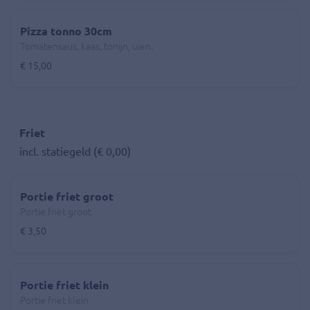
Pizza tonno 30cm
Tomatensaus, kaas, tonijn, uien.
€ 15,00
Friet
incl. statiegeld (€ 0,00)
Portie friet groot
Portie friet groot
€ 3,50
Portie friet klein
Portie friet klein