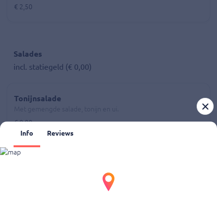
€ 2,50
Salades
incl. statiegeld (€ 0,00)
Tonijnsalade
Met gemengde salade, tonijn en ui.
€ 8,00
Info
Reviews
Feta-salade
Met gemengde salade, fetakaas en olijven.
€ 7,00