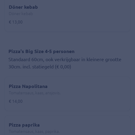
Döner kebab
Döner kebab
€ 13,00
Pizza's Big Size 4-5 personen
Standaard 60cm, ook verkrijgbaar in kleinere grootte
30cm. incl. statiegeld (€ 0,00)
Pizza Napolitana
Tomatensaus, kaas, ansjovis.
€ 14,00
Pizza paprika
Tomatensaus, kaas, paprika.