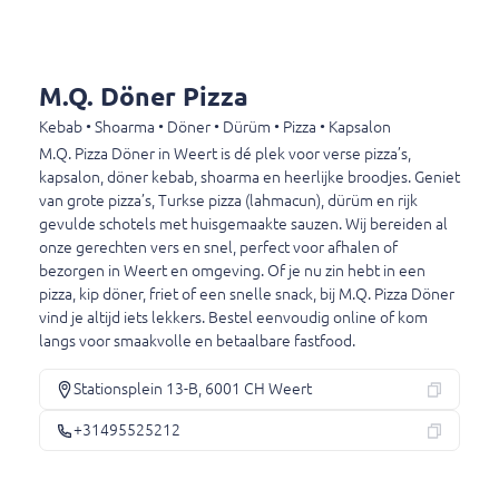
Gemengde salade
Met sla, komkommer en tomaat.
€ 5,50
M.Q. Döner Pizza
Kebab • Shoarma • Döner • Dürüm • Pizza • Kapsalon
M.Q. Pizza Döner in Weert is dé plek voor verse pizza’s,
Kipsalade
kapsalon, döner kebab, shoarma en heerlijke broodjes. Geniet
Met sla, tomaten, komkommer en kip.
van grote pizza’s, Turkse pizza (lahmacun), dürüm en rijk
€ 8,00
gevulde schotels met huisgemaakte sauzen. Wij bereiden al
onze gerechten vers en snel, perfect voor afhalen of
bezorgen in Weert en omgeving. Of je nu zin hebt in een
pizza, kip döner, friet of een snelle snack, bij M.Q. Pizza Döner
Tropicana-salade
vind je altijd iets lekkers. Bestel eenvoudig online of kom
Met sla, wortel , komkommer, ui en ananas.
langs voor smaakvolle en betaalbare fastfood.
€ 7,00
Stationsplein 13-B, 6001 CH Weert
+31495525212
Sauzen
incl. statiegeld (€ 0,00)