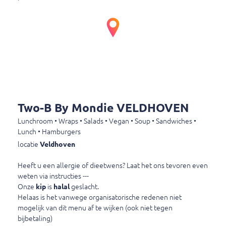
Spa blauw
Spa blauw
€ 2,80
Spa rood
Two-B By Mondie VELDHOVEN
Spa rood
Lunchroom • Wraps • Salads • Vegan • Soup • Sandwiches •
€ 2,80
Lunch • Hamburgers
locatie
Veldhoven
Dr. Pepper
Heeft u een allergie of dieetwens? Laat het ons tevoren even
Dr. Pepper
weten via instructies ---
€ 2,80
Onze
kip
is
halal
geslacht.
Helaas is het vanwege organisatorische redenen niet
mogelijk van dit menu af te wijken (ook niet tegen
bijbetaling)