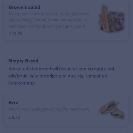
Brown's salad
Met geroosterde halal kipfilet, champignons,
appel, cherry tomaat, komkommer, rode ui,
walnoten, kruiden dressing en geroosterd
knoflookbrood
€ 14,25
Simply Bread
Keuze uit stokbrood wit/bruin of een krokante bol
wit/bruin. Alle broodjes zijn met sla, tomaat en
komkommer
Brie
Met honing, walnoten en kruidenmayonaise
€ 8,75