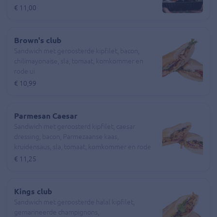
tomaat, komkommer
€ 11,00
Brown's club
Sandwich met geroosterde kipfilet, bacon,
chilimayonaise, sla, tomaat, komkommer en
rode ui
€ 10,99
Parmesan Caesar
Sandwich met geroosterd kipfilet, caesar
dressing, bacon, Parmezaanse kaas,
kruidensaus, sla, tomaat, komkommer en rode
ui
€ 11,25
Kings club
Sandwich met geroosterde halal kipfilet,
gemarineerde champignons,