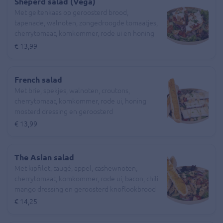
Sheperd salad (Vega)
Met geitenkaas op geroosterd brood,
tapenade, walnoten, zongedroogde tomaatjes,
cherrytomaat, komkommer, rode ui en honing
mosterd dressing
€ 13,99
French salad
Met brie, spekjes, walnoten, croutons,
cherrytomaat, komkommer, rode ui, honing
mosterd dressing en geroosterd
knoflookbrood
€ 13,99
The Asian salad
Met kipfilet, taugé, appel, cashewnoten,
cherrytomaat, komkommer, rode ui, bacon, chili
mango dressing en geroosterd knoflookbrood
€ 14,25