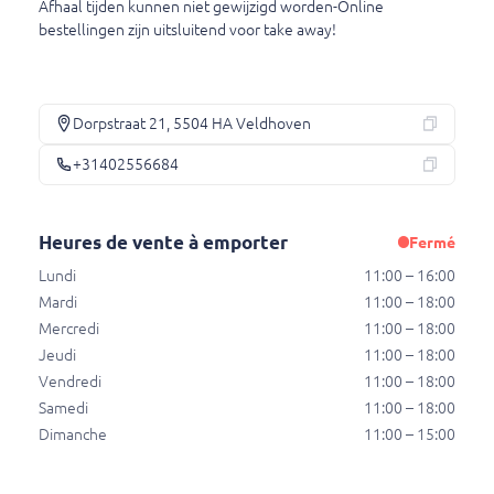
Afhaal tijden kunnen niet gewijzigd worden-Online
Drinks
bestellingen zijn uitsluitend voor take away!
Hot Drinks
Koffie
Dorpstraat 21, 5504 HA Veldhoven
Koffie
+31402556684
€ 2,90
Heures de vente à emporter
Fermé
Cappuccino
Lundi
11:00 – 16:00
Cappuccino
Mardi
11:00 – 18:00
€ 3,35
Mercredi
11:00 – 18:00
Jeudi
11:00 – 18:00
Vendredi
11:00 – 18:00
Latte machiato
Samedi
11:00 – 18:00
Latte machiato
Dimanche
11:00 – 15:00
€ 3,90