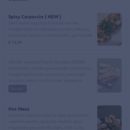
Spicy Carpaccio ( NEW )
Sand'Switch augustus Krokante bol met
huisgesneden rundercarpaccio, spicy dressing,
parmezaan snippers, cashewnoten, gefrituurde
uitjes, rucola, sla, tomaat, komkommer
€ 12,99
Month special Pesto Rocket (NEW)
Sand'switch Juli Met geroosterde halal kipfilet,
huisgemaakte pesto mayonaise, parmezaan
snippers, rode ui, komkommer, tomaat en
Rucola
Épuisé !
Hot Mess
Sandwich met geroosterde halal spicykipfilet,
Jalapeño-pepers, geraspte cheddar, spicy
mayonaise, geroosterde uitjes, rode ui, sla,