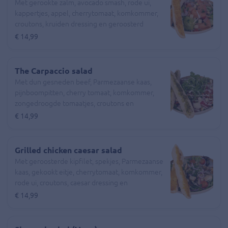
Met gerookte zalm, avocado smash, rode ui,
kappertjes, appel, cherrytomaat, komkommer,
croutons, kruiden dressing en geroosterd
knoflookbrood
€ 14,99
The Carpaccio salad
Met dun gesneden beef, Parmezaanse kaas,
pijnboompitten, cherry tomaat, komkommer,
zongedroogde tomaatjes, croutons en
geroosterd pesto brood
€ 14,99
Grilled chicken caesar salad
Met geroosterde kipfilet, spekjes, Parmezaanse
kaas, gekookt eitje, cherrytomaat, komkommer,
rode ui, croutons, caesar dressing en
geroosterd knoflookbrood
€ 14,99