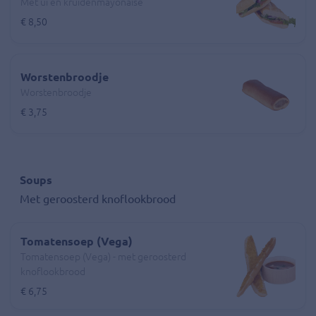
Met ui en kruidenmayonaise
€ 8,50
Worstenbroodje
Worstenbroodje
€ 3,75
Soups
Met geroosterd knoflookbrood
Tomatensoep (Vega)
Tomatensoep (Vega) - met geroosterd
knoflookbrood
€ 6,75