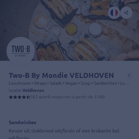
Two-B By Mondie VELDHOVEN
Lunchroom • Wraps • Salads • Vegan • Soup • Sandwiches • Lunch • Hamburgers
locatie
Veldhoven
562 avis
•
À emporter à partir de 11:00
Heeft u een allergie of dieetwens? Laat het ons tevoren even weten vi
Onze
kip
is
halal
geslacht.
Helaas is het vanwege organisatorische redenen niet mogelijk van dit
Sandwiches
Afhaal tijden kunnen niet gewijzigd worden-Online bestellingen zijn 
Keuze uit stokbrood wit/bruin of een krokante bol
wit/bruin.