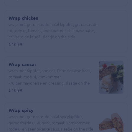
Wrap chicken
wrap met geroosterde halal kipfilet, geroosterde
ui, rode ui, tomaat, komkommer, chilimayonaise,
chilisaus en taugé. slaatje on the side
€ 10,99
Wrap caesar
wrap met Kipfilet, spekjes, Parmezaanse kaas,
tomaat, rode ui, komkommer,
kruidenmayonaise en dressing. slaatje on the
side
€ 10,99
Wrap spicy
wrap met geroosterde halal spicykipfilet,
geroosterde ui, augurk, tomaat, komkommer,
rode ui en zeer pikante saus. slaatje on the side