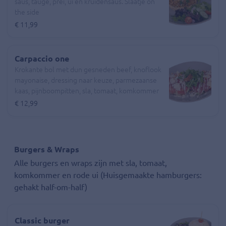
saus, taugé, prei, ui en kruidensaus. Slaatje on
the side
€ 11,99
Carpaccio one
Krokante bol met dun gesneden beef, knoflook
mayonaise, dressing naar keuze, parmezaanse
kaas, pijnboompitten, sla, tomaat, komkommer
€ 12,99
Burgers & Wraps
Alle burgers en wraps zijn met sla, tomaat,
komkommer en rode ui (Huisgemaakte hamburgers:
gehakt half-om-half)
Classic burger