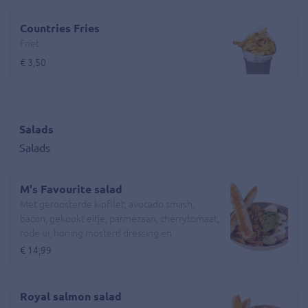
Countries Fries
Friet
€ 3,50
Salads
Salads
M's Favourite salad
Met geroosterde kipfilet, avocado smash,
bacon, gekookt eitje, parmezaan, cherrytomaat,
rode ui, honing mosterd dressing en
geroosterd pesto brood
€ 14,99
Royal salmon salad