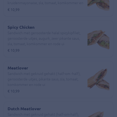
kruidenmayonaise, sla, tomaat, komkommer en
rode ui
€ 10,99
Spicy Chicken
Sandwich met geroosterde halal spicykipfilet,
geroosterde uitjes, augurk, zeer pikante saus,
sla, tomaat, komkommer en rode ui
€ 10,99
Meatlover
Sandwich met gekruid gehakt ( half-om -half),
geroosterde uitjes, pikante saus, sla, tomaat,
komkommer en rode ui
€ 10,99
Dutch Meatlover
Sandwich met gekruid gehakt (half-om-half),