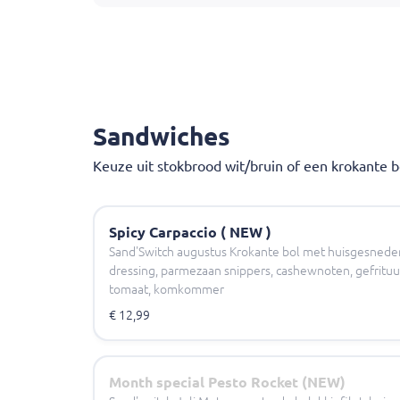
Onze
kip
is
halal
geslacht.
Helaas is het vanwege organisatorische reden
Afhaal tijden kunnen niet gewijzigd worden-On
Sandwiches
Keuze uit stokbrood wit/bruin of een krokante bo
Spicy Carpaccio ( NEW )
Sand'Switch augustus Krokante bol met huisgesneden
dressing, parmezaan snippers, cashewnoten, gefrituurd
tomaat, komkommer
€ 12,99
Month special Pesto Rocket (NEW)