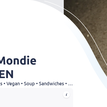
Mondie
EN
Lunchroom • Wraps • Salads • Vegan • Soup • Sandwiches • Lunch • Hamburgers
ns tevoren even weten via instructies ---