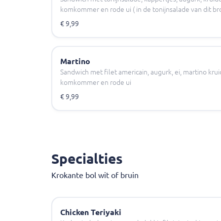
komkommer en rode ui ( in de tonijnsalade van dit bro
€ 9,99
Martino
Sandwich met filet americain, augurk, ei, martino krui
komkommer en rode ui
€ 9,99
Specialties
Krokante bol wit of bruin
Chicken Teriyaki