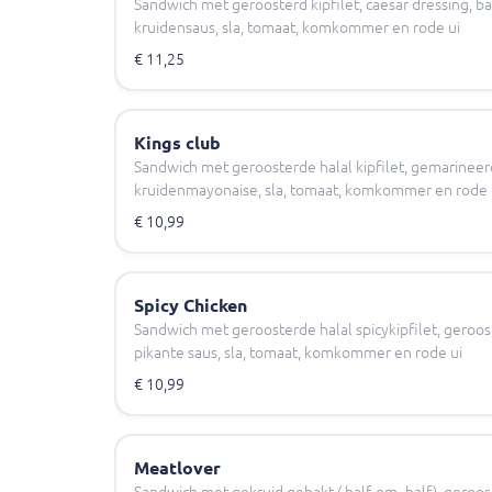
Sandwich met geroosterd kipfilet, caesar dressing, b
kruidensaus, sla, tomaat, komkommer en rode ui
€ 11,25
Kings club
Sandwich met geroosterde halal kipfilet, gemarinee
kruidenmayonaise, sla, tomaat, komkommer en rode 
€ 10,99
Spicy Chicken
Sandwich met geroosterde halal spicykipfilet, geroost
pikante saus, sla, tomaat, komkommer en rode ui
€ 10,99
Meatlover
Sandwich met gekruid gehakt ( half-om -half), geroost