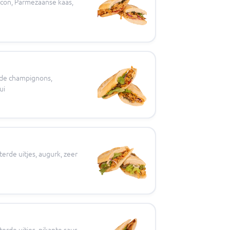
acon, Parmezaanse kaas,
rde champignons,
ui
erde uitjes, augurk, zeer
erde uitjes, pikante saus,