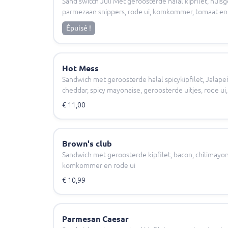
Sand'switch Juli Met geroosterde halal kipfilet, hui
parmezaan snippers, rode ui, komkommer, tomaat en
Épuisé !
Hot Mess
Sandwich met geroosterde halal spicykipfilet, Jalap
cheddar, spicy mayonaise, geroosterde uitjes, rode u
€ 11,00
Brown's club
Sandwich met geroosterde kipfilet, bacon, chilimayona
komkommer en rode ui
€ 10,99
Parmesan Caesar