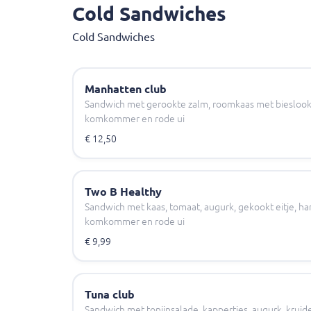
Cold Sandwiches
Cold Sandwiches
Manhatten club
Sandwich met gerookte zalm, roomkaas met bieslook, 
komkommer en rode ui
€ 12,50
Two B Healthy
Sandwich met kaas, tomaat, augurk, gekookt eitje, ham
komkommer en rode ui
€ 9,99
Tuna club
Sandwich met tonijnsalade, kappertjes, augurk, kruide