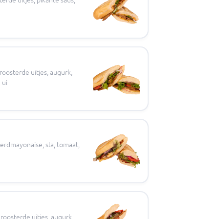
roosterde uitjes, augurk,
 ui
erdmayonaise, sla, tomaat,
roosterde uitjes, augurk,