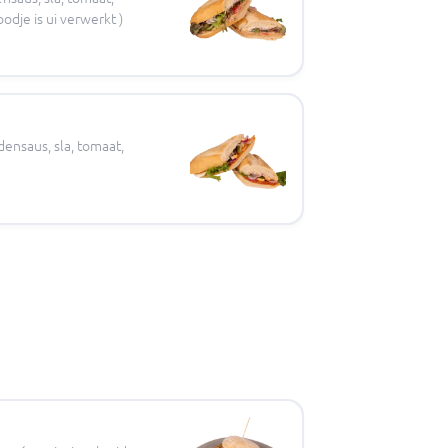
odje is ui verwerkt )
densaus, sla, tomaat,