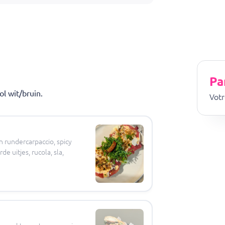
en niet mogelijk van dit menu af te wijken (ook niet tegen bijb
line bestellingen zijn uitsluitend voor take away!
Pa
l wit/bruin.
Votr
 rundercarpaccio, spicy
e uitjes, rucola, sla,