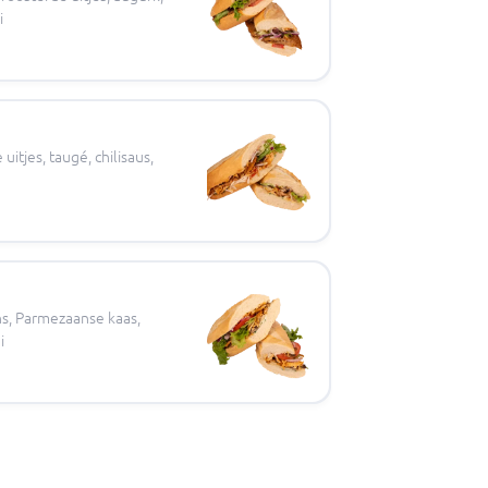
i
itjes, taugé, chilisaus,
ns, Parmezaanse kaas,
i