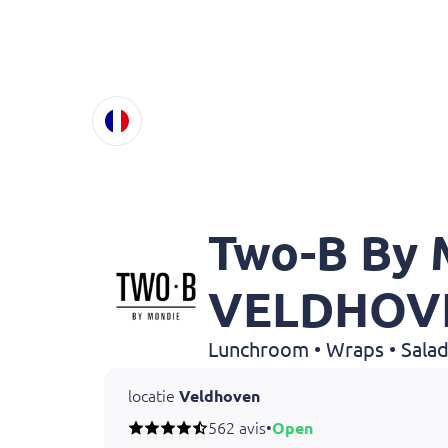
Two-B By 
VELDHOV
locatie
Veldhoven
562 avis
•
Open
Heeft u een allergie of dieetwens? Laat het o