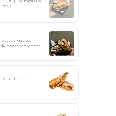
sgemaakte pesto mayonaise,
 Rucola
eño-pepers, geraspte
i, sla, tomaat, komkommer
ise, sla, tomaat,