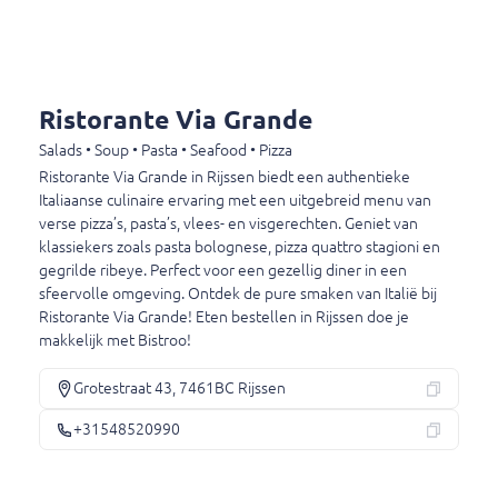
Questions fréquemment posées
Ci-dessous, vous pouvez lire les questions les plus fréquemment
Ristorante Via Grande
posées
Salads • Soup • Pasta • Seafood • Pizza
Ristorante Via Grande in Rijssen biedt een authentieke
Puis-je encore modifier ma commande après avoir payé ?
Italiaanse culinaire ervaring met een uitgebreid menu van
verse pizza’s, pasta’s, vlees- en visgerechten. Geniet van
Où puis-je poser des questions sur ma commande ?
klassiekers zoals pasta bolognese, pizza quattro stagioni en
gegrilde ribeye. Perfect voor een gezellig diner in een
sfeervolle omgeving. Ontdek de pure smaken van Italië bij
Quels sont les horaires d'ouverture ?
Ristorante Via Grande! Eten bestellen in Rijssen doe je
makkelijk met Bistroo!
Grotestraat 43, 7461BC Rijssen
Ristorante Via Grande
+31548520990
Grotestraat 43
7461BC Rijssen
+31548520990