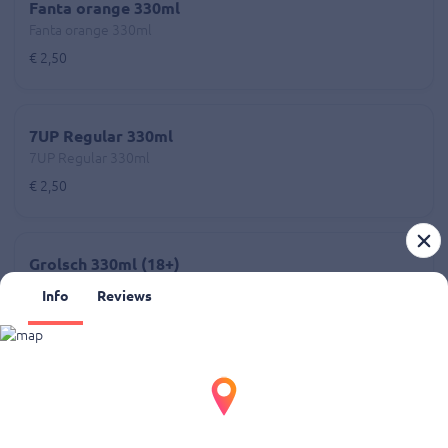
Fanta orange 330ml
Fanta orange 330ml
€ 2,50
7UP Regular 330ml
7UP Regular 330ml
€ 2,50
Grolsch 330ml (18+)
5% vol
Info
Reviews
€ 3,00
Powered by