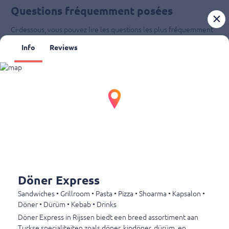
Questions fréquemment posées
Ci-dessous, vous pouvez lire les questions les plus fréquemment
posées
Info
Reviews
Puis-je encore modifier ma commande après avoir payé ?
Où puis-je poser des questions sur ma commande ?
Quels sont les horaires d'ouverture ?
Döner Express
Döner Express
Watermolen 3
Sandwiches • Grillroom • Pasta • Pizza • Shoarma • Kapsalon •
7461 KE Rijssen
Döner • Dürüm • Kebab • Drinks
+31548543062
Döner Express in Rijssen biedt een breed assortiment aan
Turkse specialiteiten zoals döner, kipdöner, dürüm, en