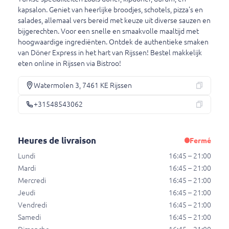
kapsalon. Geniet van heerlijke broodjes, schotels, pizza's en
Heures de livraison
salades, allemaal vers bereid met keuze uit diverse sauzen en
bijgerechten. Voor een snelle en smaakvolle maaltijd met
Lundi
16:45 – 21:00
hoogwaardige ingrediënten. Ontdek de authentieke smaken
Mardi
16:45 – 21:00
van Döner Express in het hart van Rijssen! Bestel makkelijk
Mercredi
16:45 – 21:00
eten online in Rijssen via Bistroo!
Jeudi
16:45 – 21:00
Vendredi
16:45 – 21:00
Watermolen 3, 7461 KE Rijssen
Samedi
16:45 – 21:00
+31548543062
Dimanche
16:45 – 21:00
Heures de livraison
Fermé
Lundi
16:45 – 21:00
Mardi
16:45 – 21:00
Mercredi
16:45 – 21:00
Jeudi
16:45 – 21:00
Conditions générales
Déclaration de confidentialité
Vendredi
16:45 – 21:00
© 2026 - Bistroo - Tous droits réservés
v8.3.22
Samedi
16:45 – 21:00