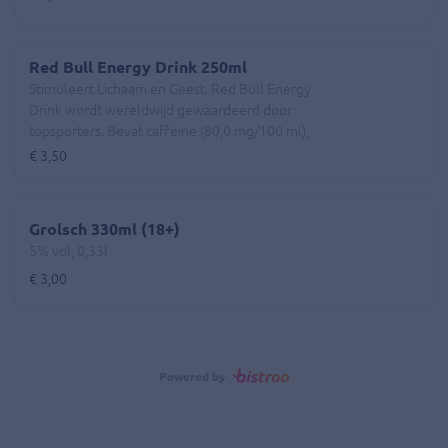
Red Bull Energy Drink 250ml
Stimuleert Lichaam en Geest. Red Bull Energy
Drink wordt wereldwijd gewaardeerd door
topsporters. Bevat caffeine (80,0 mg/100 ml),
0,33l
€ 3,50
Grolsch 330ml (18+)
5% vol, 0,33l
€ 3,00
Powered by