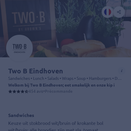
Two B Eindhoven
Sandwiches • Lunch • Salads • Wraps • Soup • Hamburgers • Drinks
Welkom bij Two B Eindhoven; eet smakelijk en onze kip is Halal!
Een online bestelling is een afhaal bestelling en uw “gewenste tijd” i
454 avis
•
Précommande
Heeft u een allergie, of een vraag daarover, meldt dat dan s.v.p. in 
Sandwiches
Keuze uit stokbrood wit/bruin of krokante bol
wit/bruin; alle broodjes zijn met sla, tomaat,