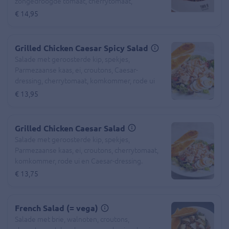
zongedroogde tomaat, cherrytomaat,
komkommer, rode ui en truffeldressing.
€ 14,95
Grilled Chicken Caesar Spicy Salad
Salade met geroosterde kip, spekjes,
Parmezaanse kaas, ei, croutons, Caesar-
dressing, cherrytomaat, komkommer, rode ui
en zeer pittige dressing.
€ 13,95
Grilled Chicken Caesar Salad
Salade met geroosterde kip, spekjes,
Parmezaanse kaas, ei, croutons, cherrytomaat,
komkommer, rode ui en Caesar-dressing.
€ 13,75
French Salad (= vega)
Salade met brie, walnoten, croutons,