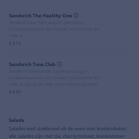
Sandwich The Healthy One
Sandwich kaas, ham, augurk, gekookt ei,
kruidenmayonaise, sla, tomaat, komkommer en
rode ui.
€ 9,75
Sandwich Tuna Club
Sandwich tonijnsalade, kappertjes, augurk,
kruidenmayonaise, sla, tomaat, komkommer en
rode ui. Let op: de rode ui kan niet weggelaten
worden!
€ 9,95
Salads
Salades met stokbrood uit de oven met kruidenboter;
alle salades zijn met sla, cherry-tomaat, komkommer