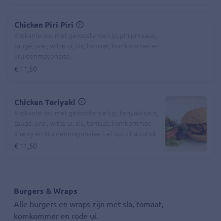
Chicken Piri Piri
Krokante bol met geroosterde kip, piri piri saus,
taugé, prei, witte ui, sla, tomaat, komkommer en
kruidenmayonaise.
€ 11,50
Chicken Teriyaki
Krokante bol met geroosterde kip, teriyaki saus,
taugé, prei, witte ui, sla, tomaat, komkommer,
sherry en kruidenmayonaise. Let op: zit alcohol
in verwerkt!
€ 11,50
Burgers & Wraps
Alle burgers en wraps zijn met sla, tomaat,
komkommer en rode ui.