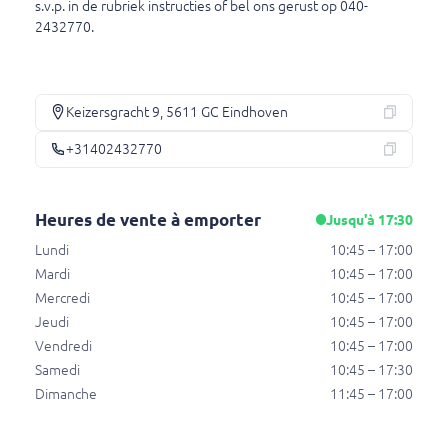
s.v.p. in de rubriek instructies of bel ons gerust op 040-
2432770.
Fristi
Blikje, 250 ml
€ 2,50
Keizersgracht 9, 5611 GC Eindhoven
+31402432770
AA Drink
Flesje, 330 ml
Heures de vente à emporter
Jusqu'à 17:30
€ 2,50
Lundi
10:45 – 17:00
Mardi
10:45 – 17:00
Mercredi
10:45 – 17:00
Melk
Jeudi
10:45 – 17:00
Flesje, 500 ml
Vendredi
10:45 – 17:00
€ 2,50
Samedi
10:45 – 17:30
Dimanche
11:45 – 17:00
Bavaria bier