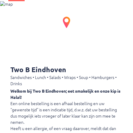
Flesje, 500 ml
€ 2,55
Spa Rood
Flesje, 500 ml
€ 2,55
Two B Eindhoven
Appelsap 100% puur (NEW)
Sandwiches • Lunch • Salads • Wraps • Soup • Hamburgers •
Blikje, 250 ml
Drinks
€ 3,25
Welkom bij Two B Eindhoven; eet smakelijk en onze kip is
Halal!
Een online bestelling is een afhaal bestelling en uw
“gewenste tijd” is een indicatie tijd, d.w.z. dat uw bestelling
Appelsap
dus mogelijk iets vroeger of later klaar kan zijn om mee te
Blikje, 250 ml
nemen.
€ 2,50
Heeft u een allergie, of een vraag daarover, meldt dat dan