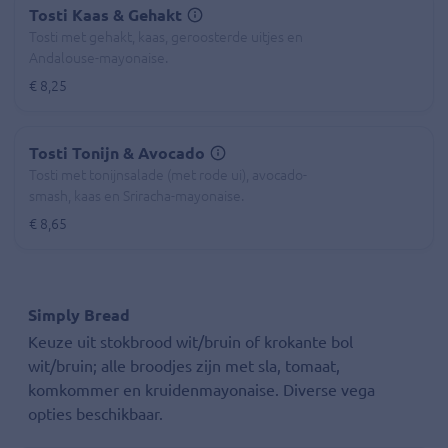
Tosti Kaas & Gehakt
Tosti met gehakt, kaas, geroosterde uitjes en
Andalouse-mayonaise.
€ 8,25
Tosti Tonijn & Avocado
Tosti met tonijnsalade (met rode ui), avocado-
smash, kaas en Sriracha-mayonaise.
€ 8,65
Simply Bread
Keuze uit stokbrood wit/bruin of krokante bol
wit/bruin; alle broodjes zijn met sla, tomaat,
komkommer en kruidenmayonaise. Diverse vega
opties beschikbaar.