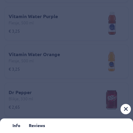
Vitamin Water Purple
Flesje, 500 ml
€ 3,25
Vitamin Water Orange
Flesje, 500 ml
€ 3,25
Dr Pepper
Blikje, 330 ml
€ 2,65
Info
Reviews
Spa Blauw