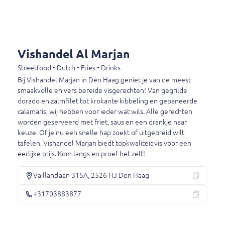
Gepaneerde heek schotel
Portie
€ 17,00
Vishandel Al Marjan
Streetfood • Dutch • Fries • Drinks
Bij Vishandel Marjan in Den Haag geniet je van de meest
Gepaneerde kabeljauwfilet schotel
smaakvolle en vers bereide visgerechten! Van gegrilde
Portie
dorado en zalmfilet tot krokante kibbeling en gepaneerde
€ 14,00
calamaris, wij hebben voor ieder wat wils. Alle gerechten
worden geserveerd met friet, saus en een drankje naar
keuze. Of je nu een snelle hap zoekt of uitgebreid wilt
tafelen, Vishandel Marjan biedt topkwaliteit vis voor een
Gepaneerde ansjovis schotel
eerlijke prijs. Kom langs en proef het zelf!
Portie
€ 13,00
Vaillantlaan 315A, 2526 HJ Den Haag
+31703883877
Gepaneerde sliptong schotel
2 stuks