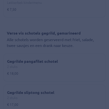
Lekkerbek kindermenu
€ 7,50
Verse vis schotels gegrild, gemarineerd
Alle schotels worden geserveerd met friet, salade,
twee sausjes en een drank naar keuze.
Gegrilde pangafilet schotel
2 stuks
€ 18,00
Gegrilde sliptong schotel
2 stuks
€ 17,00