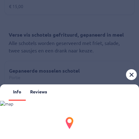
€ 15,00
Verse vis schotels gefrituurd, gepaneerd in meel
Alle schotels worden geserveerd met friet, salade,
twee sausjes en een drank naar keuze.
Gepaneerde mosselen schotel
Portie
€ 15,50
Info
Reviews
Gepaneerde mul, salmonete schotel
Portie
€ 17,50