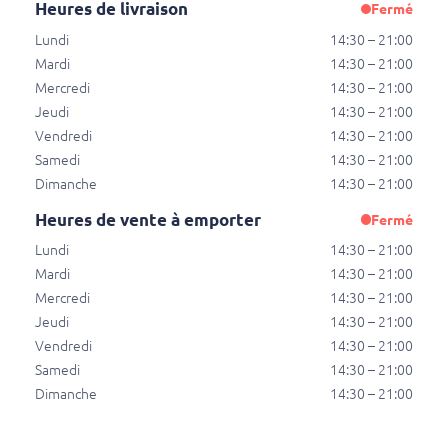
Heures de livraison
Fermé
€ 16,00
Lundi
14:30 – 21:00
Mardi
14:30 – 21:00
Mercredi
14:30 – 21:00
Gepaneerde scholfilet schotel
Jeudi
14:30 – 21:00
Portie
Vendredi
14:30 – 21:00
€ 14,50
Samedi
14:30 – 21:00
Dimanche
14:30 – 21:00
Heures de vente à emporter
Fermé
Gepaneerde calamaris schotel
Lundi
14:30 – 21:00
Portie
Mardi
14:30 – 21:00
€ 16,50
Mercredi
14:30 – 21:00
Jeudi
14:30 – 21:00
Vendredi
14:30 – 21:00
Samedi
14:30 – 21:00
Marjan vis schotels, familie portie
Dimanche
14:30 – 21:00
Alle Marjan gerechten worden geserveerd met 2
paprika's, 2 citroenen, olijven en 2 kopjes saus naar