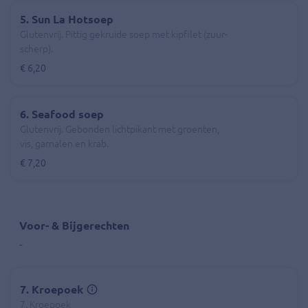
5. Sun La Hotsoep
Glutenvrij. Pittig gekruide soep met kipfilet (zuur-
scherp).
€ 6,20
6. Seafood soep
Glutenvrij. Gebonden lichtpikant met groenten,
vis, garnalen en krab.
€ 7,20
Voor- & Bijgerechten
-
7. Kroepoek
7. Kroepoek