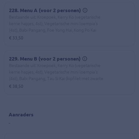
228. Menu A (voor 2 personen)
Bestaande uit: Kroepoek, Kerry Ko (vegetarische
kerrie hapjes, 4st), Vegetarische mini loempia's
(4st), Babi Pangang, Foe Yong Hai, Kong Po Kai
(kipfilet in chilisaus en cashewnoten).
€ 33,50
229. Menu B (voor 2 personen)
Bestaande uit: Kroepoek, Kerry Ko (vegetarische
kerrie hapjes, 4st), Vegetarische mini loempia's
(4st), Babi Pangang, Tau Si Kai (kipfilet met zwarte
sojabonensaus), Kong Po New (ossenhaas in
€ 38,50
chilisaus en cashewnoten).
Aanraders
-