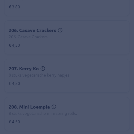
€ 3,80
206. Casave Crackers
206. Casave Crackers
€ 4,50
207. Kerry Ko
8 stuks vegetarische kerry hapjes.
€ 4,50
208. Mini Loempia
8 stuks vegetarische mini spring rolls.
€ 4,50