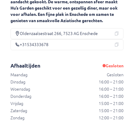
aandacht gekookt. De warme, ontspannen sfeer maakt
Hu’s Garden geschikt voor een gezellig diner, maar ook
voor afhalen. Een fijne plek in Enschede om samen te
genieten van smaakvolle Aziatische gerechten.
53. Nasi Compleet
2 stokjes saté , ajam pangang en babi pangang.
Oldenzaalsestraat 266, 7523 AG Enschede
€ 19,00
+31534333678
54. Nasi van het Huis
Gebakken Chinese garnalen, babi pangang, ajam
Afhaaltijden
Gesloten
pangang, koe loe yuk, saté en atjar.
Maandag
Gesloten
€ 22,50
Dinsdag
16:00 – 21:00
Woensdag
16:00 – 21:00
Donderdag
16:00 – 21:00
56. Nasi met gesneden kippenvlees
Vrijdag
15:00 – 21:00
Glutenvrij.
Zaterdag
15:00 – 21:00
€ 13,80
Zondag
12:00 – 21:00