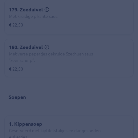
179. Zeeduivel
Met kruidige pikante saus.
€ 22,50
180. Zeeduivel
Met verse pepertjes gekruide Szechuan saus
“zeer scherp”.
€ 22,50
Soepen
-
1. Kippensoep
Geserveerd met kipfiletstukjes en dungesneden
eisliertjes