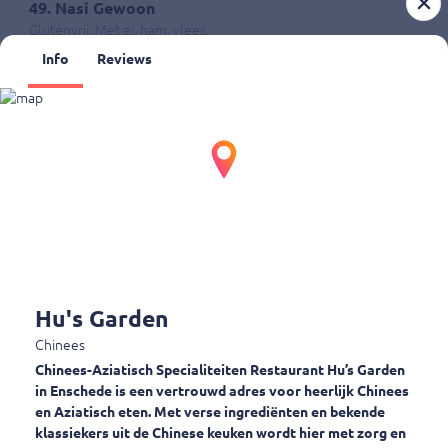
49. Nasi Gewoon
Glutenvrij. Met ei, ham, vlees.
€ 8,00
Info
Reviews
4901. Nasi Vegetarisch
Glutenvrij. Vegetarische nasi
€ 8,00
4902. Nasi zonder groenten
Glutenvrij. Nasi zonder groenten
Hu's Garden
€ 8,00
Chinees
Chinees-Aziatisch Specialiteiten Restaurant Hu’s Garden
in Enschede is een vertrouwd adres voor heerlijk Chinees
51. Nasi Speciaal
en Aziatisch eten. Met verse ingrediënten en bekende
Kippenbout en saté, atjar.
klassiekers uit de Chinese keuken wordt hier met zorg en
€ 13,00