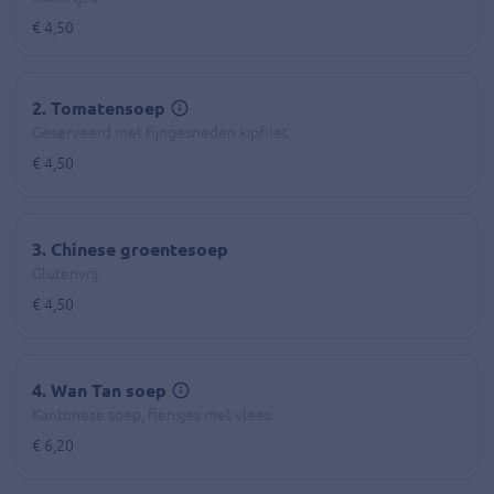
€ 4,50
2. Tomatensoep
Geserveerd met fijngesneden kipfilet
€ 4,50
3. Chinese groentesoep
Glutenvrij.
€ 4,50
4. Wan Tan soep
Kantonese soep, flensjes met vlees.
€ 6,20