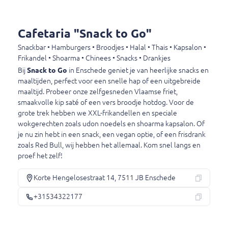
€ 14,50
Cafetaria "Snack to Go"
Wokkie gebakken varkenshaas
Snackbar • Hamburgers • Broodjes • Halal • Thais • Kapsalon •
Gewokte rode uien en paprika met gepaneerde
Frikandel • Shoarma • Chinees • Snacks • Drankjes
varkenshaas met zwarte peper saus. excl.
Bij
Snack to Go
in Enschede geniet je van heerlijke snacks en
statiegeld (€ 0,20),
maaltijden, perfect voor een snelle hap of een uitgebreide
€ 15,00
maaltijd. Probeer onze zelfgesneden Vlaamse friet,
smaakvolle kip saté of een vers broodje hotdog. Voor de
grote trek hebben we XXL-frikandellen en speciale
Wokkie gebakken fish
wokgerechten zoals udon noedels en shoarma kapsalon. Of
Gewokte rode uien en paprika met gepaneerde
je nu zin hebt in een snack, een vegan optie, of een frisdrank
vis en zwarte peper saus. excl. statiegeld (€ 0,20),
zoals Red Bull, wij hebben het allemaal. Kom snel langs en
€ 14,50
proef het zelf!
Korte Hengelosestraat 14, 7511 JB Enschede
Wokkie gebakken garnalen
+31534322177
Gewokte rode uien en paprika met gepaneerde
garnalen en zwarte peper saus. excl. statiegeld (€
0,20),