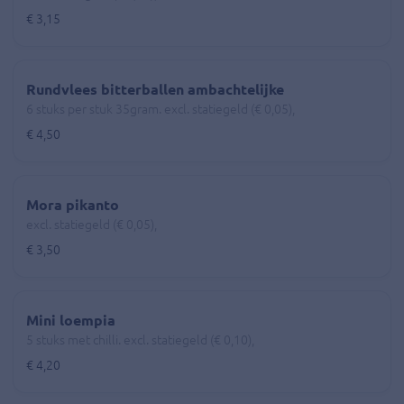
€ 3,15
Rundvlees bitterballen ambachtelijke
6 stuks per stuk 35gram. excl. statiegeld (€ 0,05),
€ 4,50
Mora pikanto
excl. statiegeld (€ 0,05),
€ 3,50
Mini loempia
5 stuks met chilli. excl. statiegeld (€ 0,10),
€ 4,20