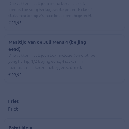
Drie vakken maaltijden menu box: inclusief:
omelet foe yong hai kip, zwarte peper chicken,4
stuks mini loempia’s, naar keuze met bijgerecht.
excl. statiegeld (€ 0,50),
€ 23,95
Maaltijd van de Juli Menu 4 (beijing
eend)
Drie vakken maaltijden box : inclusief: omelet foe
yong hai kip, 1/2 Beijing eend, 4 stuks mini
loempia’s naar keuze met bijgerecht. excl.
statiegeld (€ 0,35),
€ 23,95
Friet
Friet
Patat klein