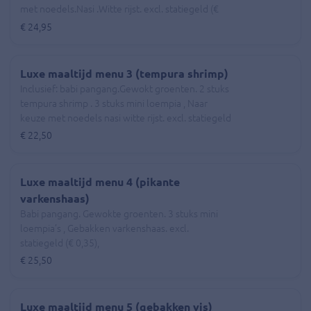
met noedels.Nasi .Witte rijst. excl. statiegeld (€
0,35),
€ 24,95
Luxe maaltijd menu 3 (tempura shrimp)
Inclusief: babi pangang.Gewokt groenten. 2 stuks
tempura shrimp . 3 stuks mini loempia , Naar
keuze met noedels nasi witte rijst. excl. statiegeld
(€ 0,35),
€ 22,50
Luxe maaltijd menu 4 (pikante
varkenshaas)
Babi pangang. Gewokte groenten. 3 stuks mini
loempia’s , Gebakken varkenshaas. excl.
statiegeld (€ 0,35),
€ 25,50
Luxe maaltijd menu 5 (gebakken vis)