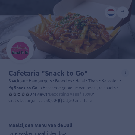
Cafetaria "Snack to Go"
Snackbar • Hamburgers • Broodjes • Halal • Thais • Kapsalon • Frikandel • Shoarma • Chinees • Snacks • Drankjes
Bij
Snack to Go
in Enschede geniet je van heerlijke snacks en maalti
0 reviews
•
Bezorging vanaf 13:00
•
Gratis bezorgen v.a. 50,00
•
€ 3,50 en afhalen
Maaltijden Menu van de Juli
Drie vakken maaltijden box.