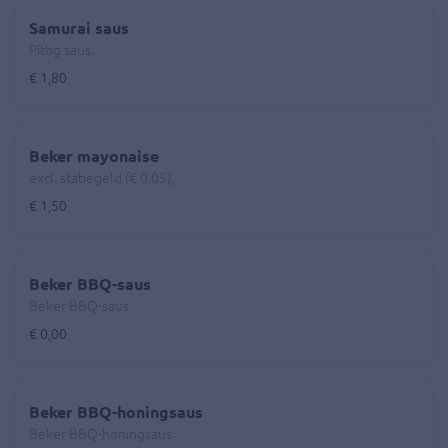
Samurai saus
Pittig saus.
€ 1,80
Beker mayonaise
excl. statiegeld (€ 0,05),
€ 1,50
Beker BBQ-saus
Beker BBQ-saus
€ 0,00
Beker BBQ-honingsaus
Beker BBQ-honingsaus