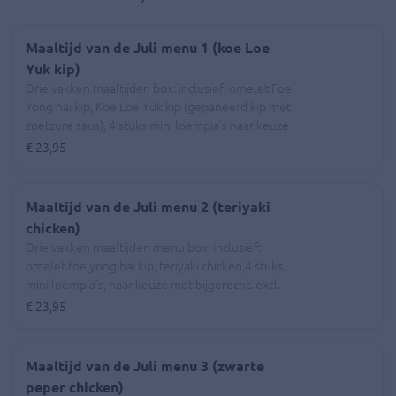
Maaltijd van de Juli menu 1 (koe Loe
Yuk kip)
Drie vakken maaltijden box: inclusief: omelet Foe
Yong hai kip, Koe Loe Yuk kip (gepaneerd kip met
zoetzure saus), 4 stuks mini loempia’s naar keuze
met bijgerecht. excl. statiegeld (€ 0,50),
€ 23,95
Maaltijd van de Juli menu 2 (teriyaki
chicken)
Drie vakken maaltijden menu box: inclusief:
omelet foe yong hai kip, teriyaki chicken,4 stuks
mini loempia’s, naar keuze met bijgerecht. excl.
statiegeld (€ 0,50),
€ 23,95
Maaltijd van de Juli menu 3 (zwarte
peper chicken)