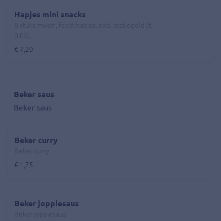
Hapjes mini snacks
8 stuks mixen, feest hapjes. excl. statiegeld (€
0,05),
€ 7,20
Beker saus
Beker saus
Beker curry
Beker curry
€ 1,75
Beker joppiesaus
Beker joppiesaus