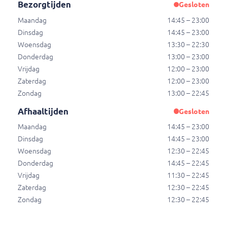
Bezorgtijden
Gesloten
€ 16,50
Maandag
14:45 – 23:00
Dinsdag
14:45 – 23:00
Wokkie pikante mix (cha sieuw)
Woensdag
13:30 – 22:30
Gewokte cha shiu pork vlees en Babi pangang
Donderdag
13:00 – 23:00
mixen met groenten in pikante saus. excl.
Vrijdag
12:00 – 23:00
statiegeld (€ 0,20),
Zaterdag
12:00 – 23:00
€ 16,50
Zondag
13:00 – 22:45
Afhaaltijden
Gesloten
Maandag
14:45 – 23:00
Wokkie XL
Dinsdag
14:45 – 23:00
Groot potie van 1 kilo.
Woensdag
12:30 – 22:45
Donderdag
14:45 – 22:45
Wokkie foe yong hai XL
Vrijdag
11:30 – 22:45
Eieren en gemixte groente in pikante saus. excl.
Zaterdag
12:30 – 22:45
statiegeld (€ 0,25),
Zondag
12:30 – 22:45
€ 14,95