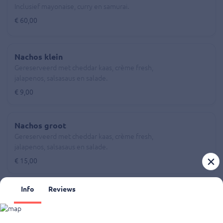
Inclusief mayonaise, curry en samurai.
€ 60,00
Nachos klein
Gereserveerd met cheddar kaas, crème fresh,
jalapenos, salsasaus en salade.
€ 9,00
Nachos groot
Gereserveerd met cheddar kaas, crème fresh,
jalapenos, salsasaus en salade.
€ 15,00
Info
Reviews
Kaasstengel
Kaasstengel
€ 4,95