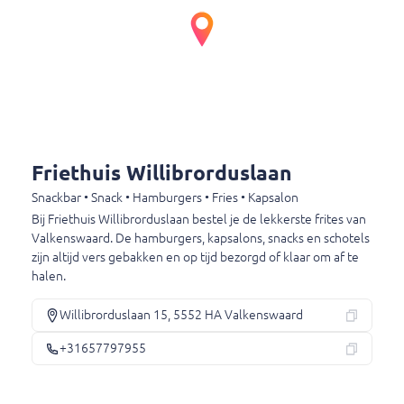
Nacho cheese bites
Nacho cheese bites
€ 6,00
Friethuis Willibrorduslaan
Discodel
Snackbar • Snack • Hamburgers • Fries • Kapsalon
Discodel
Bij Friethuis Willibrorduslaan bestel je de lekkerste frites van
€ 3,15
Valkenswaard. De hamburgers, kapsalons, snacks en schotels
zijn altijd vers gebakken en op tijd bezorgd of klaar om af te
halen.
Mini loempia's
Willibrorduslaan 15, 5552 HA Valkenswaard
Mini loempia's
€ 3,50
+31657797955