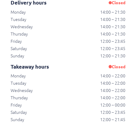
Delivery hours
Closed
Bourgondische kroket
Bourgondische kroket
Monday
14:00 – 21:30
€ 3,50
Tuesday
14:00 – 21:30
Wednesday
14:00 – 21:30
Thursday
14:00 – 21:30
Friday
12:00 – 23:45
Saté van het huis
Saturday
12:00 – 23:45
Saté van het huis
Sunday
12:00 – 21:30
€ 7,95
Takeaway hours
Closed
Monday
14:00 – 22:00
Tuesday
14:00 – 22:00
Hamburgers
Wednesday
14:00 – 22:00
Hamburgers
Thursday
14:00 – 22:00
Friday
12:00 – 00:00
Saturday
12:00 – 23:45
Kipburger
Sunday
12:00 – 21:45
Kipburger
€ 5,50