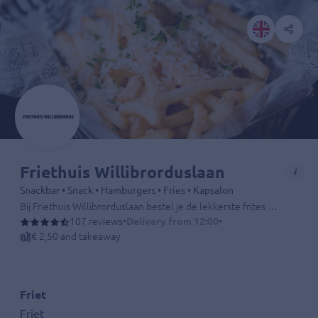
Friethuis Willibrorduslaan
Snackbar • Snack • Hamburgers • Fries • Kapsalon
Bij Friethuis Willibrorduslaan bestel je de lekkerste frites van Valkenswaard. De hamburgers, kapsalons, snacks en schotels zijn altijd vers gebakken en op tijd bezorgd of klaar om af te halen.
107 reviews
•
Delivery from 12:00
•
€ 2,50 and takeaway
Friet
Friet