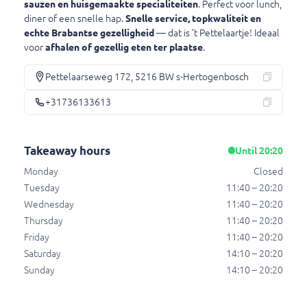
sauzen en huisgemaakte specialiteiten
. Perfect voor lunch,
Saté kip schotel
diner of een snelle hap.
Snelle service, topkwaliteit en
€ 10,95
echte Brabantse gezelligheid
— dat is ’t Pettelaartje! Ideaal
voor
afhalen of gezellig eten ter plaatse
.
Pettelaarseweg 172, 5216 BW s-Hertogenbosch
Saté haas schotel
Saté haas schotel
+31736133613
€ 10,95
Takeaway hours
Until 20:20
Schnitzel schotel
Monday
Closed
Schnitzel schotel
Tuesday
11:40 – 20:20
Wednesday
11:40 – 20:20
€ 10,45
Thursday
11:40 – 20:20
Friday
11:40 – 20:20
Saturday
14:10 – 20:20
Kibbeling schotel
Sunday
14:10 – 20:20
Kibbeling schotel
€ 10,45