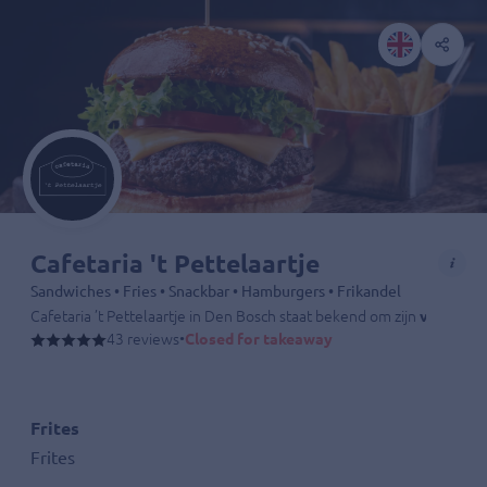
Cafetaria 't Pettelaartje
Sandwiches • Fries • Snackbar • Hamburgers • Frikandel
Cafetaria ’t Pettelaartje in Den Bosch staat bekend om zijn
verse fri
43 reviews
•
Closed for takeaway
Frites
Frites