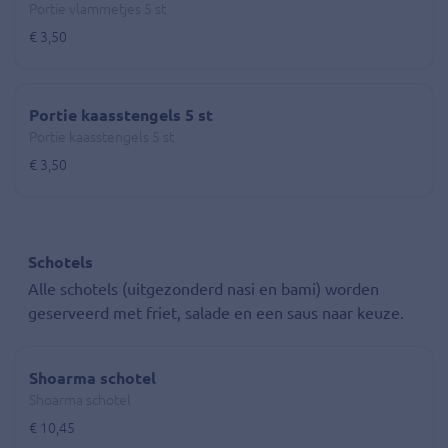
Portie vlammetjes 5 st
€ 3,50
Portie kaasstengels 5 st
Portie kaasstengels 5 st
€ 3,50
Schotels
Alle schotels (uitgezonderd nasi en bami) worden
geserveerd met friet, salade en een saus naar keuze.
Shoarma schotel
Shoarma schotel
€ 10,45