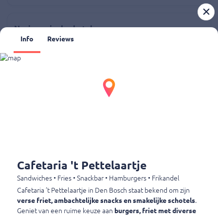
Nasi speciaal schotel
Info
Reviews
Nasi speciaal schotel
€ 11,95
Bami speciaal schotel
Bami speciaal schotel
€ 11,95
1/2 Haan schotel
Cafetaria 't Pettelaartje
1/2 Haan schotel
€ 11,45
Sandwiches • Fries • Snackbar • Hamburgers • Frikandel
Cafetaria ’t Pettelaartje in Den Bosch staat bekend om zijn
verse friet, ambachtelijke snacks en smakelijke schotels
.
Geniet van een ruime keuze aan
burgers, friet met diverse
Saté kip schotel