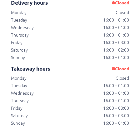
Delivery hours
€ 14,00
Closed
Monday
Closed
Tuesday
16:00 – 01:00
Pizza pollo speciale
Wednesday
16:00 – 01:00
Tomaat, kaas, ui, paprika, champignons en kipfilet.
Thursday
16:00 – 01:00
€ 11,50
Friday
16:00 – 03:00
Saturday
16:00 – 02:00
Sunday
16:00 – 01:00
Pizza shoarma
Takeaway hours
Closed
Pizza shoarma
Monday
Closed
€ 14,50
Tuesday
16:00 – 01:00
Wednesday
16:00 – 01:00
Thursday
16:00 – 01:00
Pizza shoarma speciale
Friday
16:00 – 03:00
Tomaat, kaas, ui, paprika, champignons en
Saturday
16:00 – 03:00
shoarma.
Sunday
16:00 – 01:00
€ 12,00