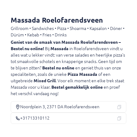
Pizza pepperoni
Tomaat, kaas en pikante salami.
Massada Roelofarendsveen
€ 10,50
Grillroom • Sandwiches • Pizza • Shoarma • Kapsalon • Döner •
Dürüm • Kebab • Fries • Drinks
Geniet van de smaak van Massada Roelofarendsveen –
Pizza cappriciosa
Bestel nu online!
Bij
Massada
in Roelofarendsveen vindt u
Tomaat, kaas, ham en champignons.
alles wat u lekker vindt: van verse salades en heerlijke pizza’s
€ 11,00
tot smaakvolle schotels en knapperige snacks. Geen tijd om
te blijven zitten?
Bestel nu online
en geniet thuis van onze
specialiteiten, zoals de unieke
Pizza Massada
of een
uitgebreide
Mixed Grill
. Voor elk moment en elke trek staat
Pizza Hawaï
Massada voor u klaar.
Bestel gemakkelijk online
en proef
Kaas, ham en ananas.
het verschil vandaag nog!
€ 11,50
Noordplein 3, 2371 DA Roelofarendsveen
+31713310112
Pizza pollo
Pizza pollo