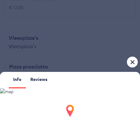
€ 12,00
Vleespizza's
Vleespizza's
Pizza prosciutto
Tomaat, kaas en ham.
Info
Reviews
€ 10,50
Pizza salami
Tomaat, kaas en salami.
€ 10,50