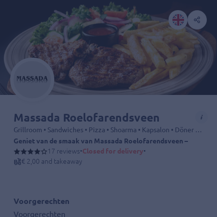
Massada Roelofarendsveen
Grillroom • Sandwiches • Pizza • Shoarma • Kapsalon • Döner • Dürüm • Kebab • Fries • Drinks
Geniet van de smaak van Massada Roelofarendsveen – Bestel nu
17 reviews
•
Closed for delivery
•
€ 2,00 and takeaway
Voorgerechten
Voorgerechten