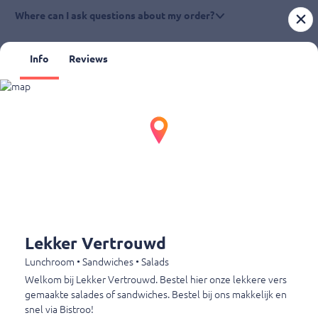
Where can I ask questions about my order?
What are the opening hours?
Info
Reviews
Lekker Vertrouwd
Molenstraat 7
5341 GA Oss
+31412639070
Takeaway hours
Monday
09:30 – 15:00
Lekker Vertrouwd
Tuesday
09:30 – 15:00
Lunchroom • Sandwiches • Salads
Wednesday
Closed
Welkom bij Lekker Vertrouwd. Bestel hier onze lekkere vers
Thursday
09:30 – 15:00
gemaakte salades of sandwiches. Bestel bij ons makkelijk en
Friday
09:30 – 15:00
snel via Bistroo!