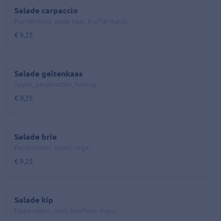
Salade carpaccio
Rundermuis, oude kaas, truffel mayo.
€ 9,25
Salade geitenkaas
Appel, pecannoten, honing.
€ 9,25
Salade brie
Pecannoten, appel, vega.
€ 9,25
Salade kip
Kippendijen, spek, knoflook mayo.