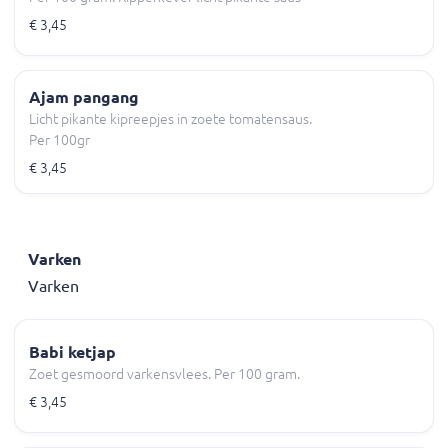
€ 3,45
Ajam pangang
Licht pikante kipreepjes in zoete tomatensaus.
Per 100gr
€ 3,45
Varken
Varken
Babi ketjap
Zoet gesmoord varkensvlees. Per 100 gram.
€ 3,45