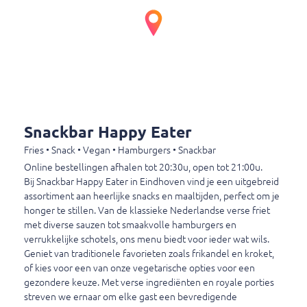
Portie tomaten ketchup
Portie tomaten ketchup
€ 0,60
Portie belse mayo
Portie belse mayo
Snackbar Happy Eater
€ 1,00
Fries • Snack • Vegan • Hamburgers • Snackbar
Online bestellingen afhalen tot 20:30u, open tot 21:00u.
Bij Snackbar Happy Eater in Eindhoven vind je een uitgebreid
assortiment aan heerlijke snacks en maaltijden, perfect om je
Portie truffelmayo
honger te stillen. Van de klassieke Nederlandse verse friet
Portie truffelmayo
met diverse sauzen tot smaakvolle hamburgers en
€ 1,00
verrukkelijke schotels, ons menu biedt voor ieder wat wils.
Geniet van traditionele favorieten zoals frikandel en kroket,
of kies voor een van onze vegetarische opties voor een
gezondere keuze. Met verse ingrediënten en royale porties
Portie knoflooksaus
streven we ernaar om elke gast een bevredigende
Portie knoflooksaus