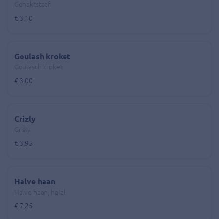
Gehaktstaaf
€ 3,10
Goulash kroket
Goulasch kroket
€ 3,00
Crizly
Grisly
€ 3,95
Halve haan
Halve haan, halal.
€ 7,25