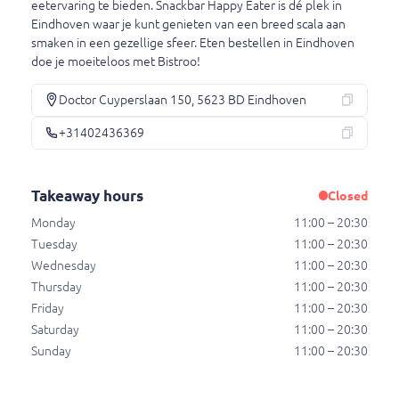
eetervaring te bieden. Snackbar Happy Eater is dé plek in
€ 0,90
Eindhoven waar je kunt genieten van een breed scala aan
smaken in een gezellige sfeer. Eten bestellen in Eindhoven
doe je moeiteloos met Bistroo!
Portie joppiesaus
Doctor Cuyperslaan 150, 5623 BD Eindhoven
Portie joppiesaus
€ 0,85
+31402436369
Takeaway hours
Closed
Portie smikkelsaus
Portie smikkelsaus
Monday
11:00 – 20:30
Tuesday
11:00 – 20:30
€ 0,85
Wednesday
11:00 – 20:30
Thursday
11:00 – 20:30
Friday
11:00 – 20:30
Portie piccalilly
Saturday
11:00 – 20:30
Portie piccalilly
Sunday
11:00 – 20:30
€ 0,85