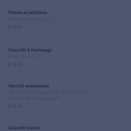
Penne arrabbiata
Pikante tomatensaus. (V+)
€ 12,95
Gnocchi 4 formaggi
4 soorten kaas. (V)
€ 16,50
Ravioli melanzane
Gevuld met mozzarella, met verse aubergine,
basilicum en tomatensaus. (V)
€ 17,50
Gnocchi pesto