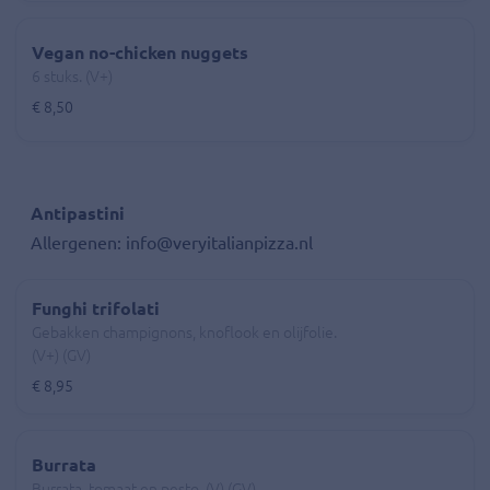
Vegan no-chicken nuggets
6 stuks. (V+)
€ 8,50
Antipastini
Allergenen: info@veryitalianpizza.nl
Funghi trifolati
Gebakken champignons, knoflook en olijfolie.
(V+) (GV)
€ 8,95
Burrata
Burrata, tomaat en pesto. (V) (GV)