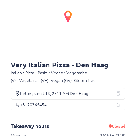
Kettingstraat 13
2511 AM Den Haag
+31703654541
Takeaway hours
Monday
16:30 – 21:00
Tuesday
16:30 – 21:00
Very Italian Pizza - Den Haag
Wednesday
Closed
Thursday
16:30 – 21:00
Italian • Pizza • Pasta • Vegan • Vegetarian
Friday
12:30 – 21:00
(V)= Vegetarian (V+)=Vegan (GV)=Gluten free
Saturday
12:30 – 21:00
Kettingstraat 13, 2511 AM Den Haag
Sunday
12:30 – 21:00
+31703654541
Takeaway hours
Closed
Monday
16:30 – 21:00