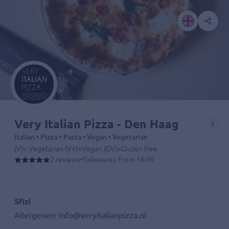
Very Italian Pizza - Den Haag
Italian • Pizza • Pasta • Vegan • Vegetarian
(V)= Vegetarian (V+)=Vegan (GV)=Gluten free
2 reviews
•
Takeaway from 16:30
Sfizi
Allergenen: info@veryitalianpizza.nl