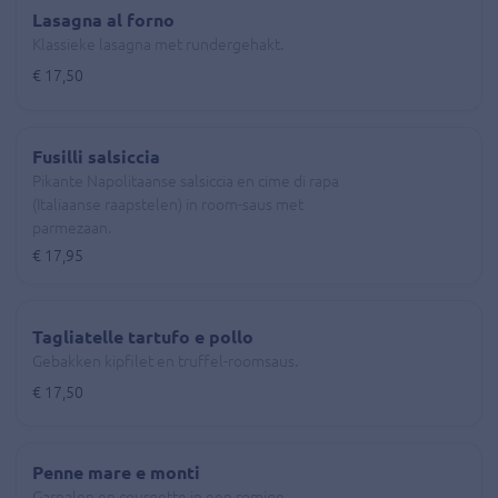
Lasagna al forno
Klassieke lasagna met rundergehakt.
€ 17,50
Fusilli salsiccia
Pikante Napolitaanse salsiccia en cime di rapa
(Italiaanse raapstelen) in room-saus met
parmezaan.
€ 17,95
Tagliatelle tartufo e pollo
Gebakken kipfilet en truffel-roomsaus.
€ 17,50
Penne mare e monti
Garnalen en courgette in een romige