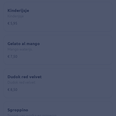
Kinderijsje
Kinderijsje
€ 5,95
Gelato al mango
Mango waterijs.
€ 7,50
Dudok red velvet
Dudok red velvet
€ 8,50
Sgroppino
Spoom van wodka en prosecco.