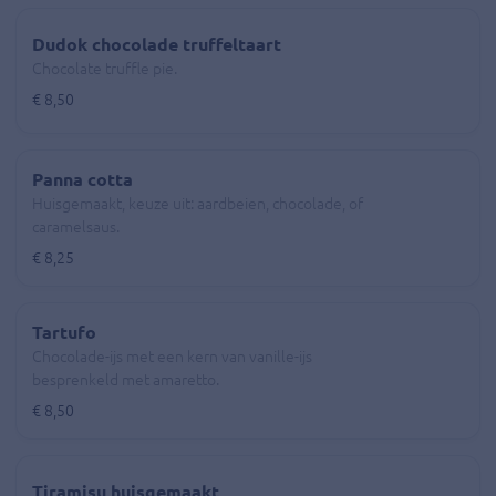
Dudok chocolade truffeltaart
Chocolate truffle pie.
€ 8,50
Panna cotta
Huisgemaakt, keuze uit: aardbeien, chocolade, of
caramelsaus.
€ 8,25
Tartufo
Chocolade-ijs met een kern van vanille-ijs
besprenkeld met amaretto.
€ 8,50
Tiramisu huisgemaakt