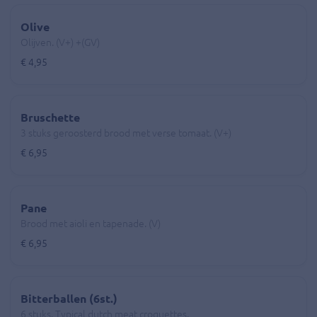
Olive
Olijven. (V+) +(GV)
€ 4,95
Bruschette
3 stuks geroosterd brood met verse tomaat. (V+)
€ 6,95
Pane
Brood met aioli en tapenade. (V)
€ 6,95
Bitterballen (6st.)
6 stuks. Typical dutch meat croquettes.