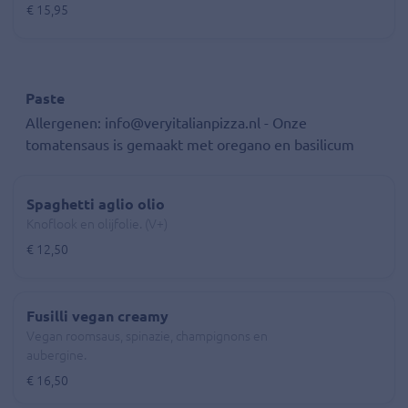
€ 15,95
Paste
Allergenen: info@veryitalianpizza.nl - Onze
tomatensaus is gemaakt met oregano en basilicum
Spaghetti aglio olio
Knoflook en olijfolie. (V+)
€ 12,50
Fusilli vegan creamy
Vegan roomsaus, spinazie, champignons en
aubergine.
€ 16,50