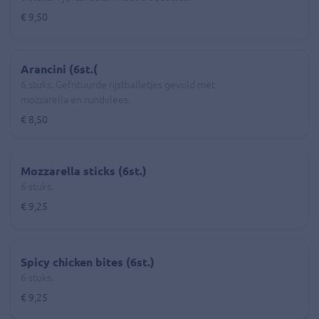
€ 9,50
Arancini (6st.(
6 stuks. Gefrituurde rijstballetjes gevuld met
mozzarella en rundvlees.
€ 8,50
Mozzarella sticks (6st.)
6 stuks.
€ 9,25
Spicy chicken bites (6st.)
6 stuks.
€ 9,25