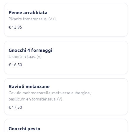
Penne arrabbiata
Pikante tomatensaus. (V+)
€ 12,95
Gnocchi 4 formaggi
4 soorten kaas. (V)
€ 16,50
Ravioli melanzane
Gevuld met mozzarella, met verse aubergine,
basilicum en tomatensaus. (V)
€ 17,50
Gnocchi pesto