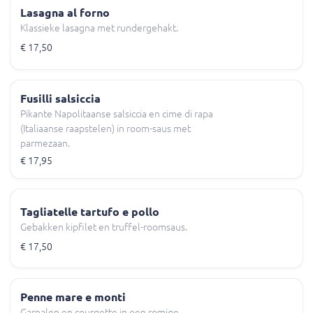
Lasagna al forno
Klassieke lasagna met rundergehakt.
€ 17,50
Fusilli salsiccia
Pikante Napolitaanse salsiccia en cime di rapa
(Italiaanse raapstelen) in room-saus met
parmezaan.
€ 17,95
Tagliatelle tartufo e pollo
Gebakken kipfilet en truffel-roomsaus.
€ 17,50
Penne mare e monti
Garnalen en courgette in een romige