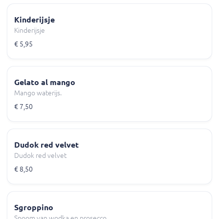
Kinderijsje
Kinderijsje
€ 5,95
Gelato al mango
Mango waterijs.
€ 7,50
Dudok red velvet
Dudok red velvet
€ 8,50
Sgroppino
Spoom van wodka en prosecco.