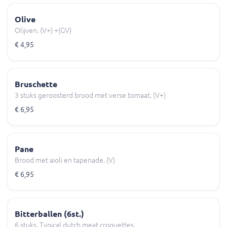
Olive
Olijven. (V+) +(GV)
€ 4,95
Bruschette
3 stuks geroosterd brood met verse tomaat. (V+)
€ 6,95
Pane
Brood met aioli en tapenade. (V)
€ 6,95
Bitterballen (6st.)
6 stuks. Typical dutch meat croquettes.