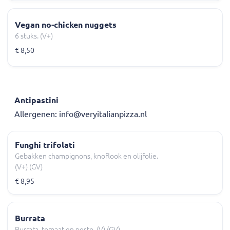
Vegan no-chicken nuggets
6 stuks. (V+)
€ 8,50
Antipastini
Allergenen: info@veryitalianpizza.nl
Funghi trifolati
Gebakken champignons, knoflook en olijfolie.
(V+) (GV)
€ 8,95
Burrata
Burrata, tomaat en pesto. (V) (GV)