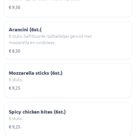
€ 9,50
Arancini (6st.(
6 stuks. Gefrituurde rijstballetjes gevuld met
mozzarella en rundvlees.
€ 8,50
Mozzarella sticks (6st.)
6 stuks.
€ 9,25
Spicy chicken bites (6st.)
6 stuks.
€ 9,25