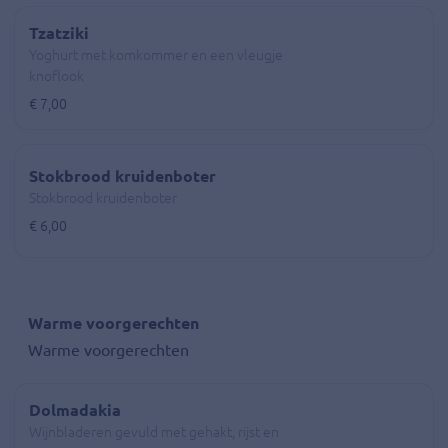
Tzatziki
Yoghurt met komkommer en een vleugje
knoflook
€ 7,00
Stokbrood kruidenboter
Stokbrood kruidenboter
€ 6,00
Warme voorgerechten
Warme voorgerechten
Dolmadakia
Wijnbladeren gevuld met gehakt, rijst en