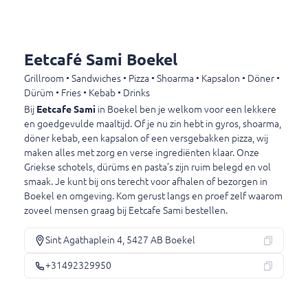
Döner kebab speciaal schotel groot
Döner kebab speciaal schotel groot
Eetcafé Sami Boekel
€ 17,50
Grillroom • Sandwiches • Pizza • Shoarma • Kapsalon • Döner •
Dürüm • Fries • Kebab • Drinks
Bij
Eetcafe Sami
in Boekel ben je welkom voor een lekkere
en goedgevulde maaltijd. Of je nu zin hebt in gyros, shoarma,
Mixschotels
döner kebab, een kapsalon of een versgebakken pizza, wij
Friet, salade, 1 pita en 2 sauzen naar keuze
maken alles met zorg en verse ingrediënten klaar. Onze
Griekse schotels, dürüms en pasta’s zijn ruim belegd en vol
smaak. Je kunt bij ons terecht voor afhalen of bezorgen in
Döner kebab en shaslick schotel
Boekel en omgeving. Kom gerust langs en proef zelf waarom
Döner kebab en shaslick schotel
zoveel mensen graag bij Eetcafe Sami bestellen.
€ 20,00
Sint Agathaplein 4, 5427 AB Boekel
+31492329950
Döner kebab en hamburger schotel
Döner kebab en hamburger schotel