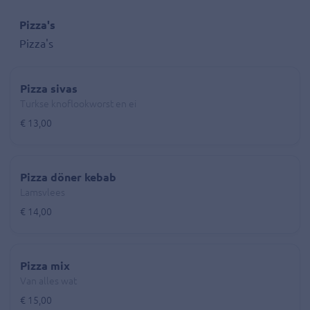
Pizza's
Pizza's
Pizza sivas
Turkse knoflookworst en ei
€ 13,00
Pizza döner kebab
Lamsvlees
€ 14,00
Pizza mix
Van alles wat
€ 15,00