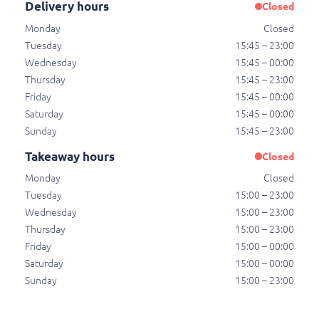
€ 20,00
Delivery hours
Closed
Monday
Closed
Tuesday
15:45 – 23:00
Döner kebab en kipfilet schotel
Wednesday
15:45 – 00:00
Döner kebab en kipfilet schotel
Thursday
15:45 – 23:00
€ 20,00
Friday
15:45 – 00:00
Saturday
15:45 – 00:00
Sunday
15:45 – 23:00
Sami schotel
Takeaway hours
Closed
Shoarma, kipfilet en een hamburger
Monday
Closed
€ 22,50
Tuesday
15:00 – 23:00
Wednesday
15:00 – 23:00
Thursday
15:00 – 23:00
Sami extra schotel
Friday
15:00 – 00:00
Shoarma, kipfilet, hamburger en spareribs
Saturday
15:00 – 00:00
€ 25,00
Sunday
15:00 – 23:00