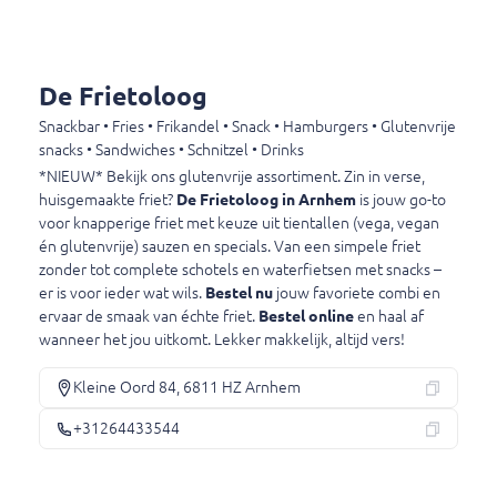
Bevat geen gluten, lactose, melk, pinda, sesam,
ei, soja, peulvruchten, mosterd, lupine, selderij,
sulfiet, vis en schaal-weekdieren.
€ 3,50
De Frietoloog
Snackbar • Fries • Frikandel • Snack • Hamburgers • Glutenvrije
snacks • Sandwiches • Schnitzel • Drinks
Vegan bamischijf glutenvrij
*NIEUW* Bekijk ons glutenvrije assortiment. Zin in verse,
Bamischijf glutenvrij en allergenenvrij
huisgemaakte friet?
De Frietoloog in Arnhem
is jouw go-to
voor knapperige friet met keuze uit tientallen (vega, vegan
€ 4,00
én glutenvrije) sauzen en specials. Van een simpele friet
zonder tot complete schotels en waterfietsen met snacks –
er is voor ieder wat wils.
Bestel nu
jouw favoriete combi en
Vegan Kaaskroket glutenvrij
ervaar de smaak van échte friet.
Bestel online
en haal af
Kaaskroket glutenvrij en allergenvrij
wanneer het jou uitkomt. Lekker makkelijk, altijd vers!
€ 3,75
Kleine Oord 84, 6811 HZ Arnhem
+31264433544
Runderkroket glutenvrij
Runderkroket glutenvrij en allergenenvrij