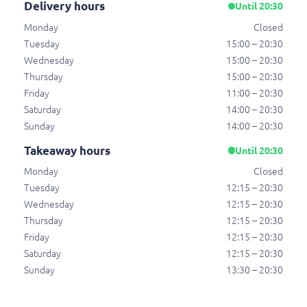
Delivery hours
Until 20:30
€ 3,75
Monday
Closed
Tuesday
15:00 – 20:30
Waterfiets glutenvrije frikandel
Wednesday
15:00 – 20:30
Grote friet met twee glutenvrije frikandelen en
Thursday
15:00 – 20:30
saus
Friday
11:00 – 20:30
€ 9,80
Saturday
14:00 – 20:30
Sunday
14:00 – 20:30
Takeaway hours
Waterfiets glutenvrije frikandel en
Until 20:30
kroket
Monday
Closed
Grote friet met een glutenvrije frikandel en
Tuesday
12:15 – 20:30
glutenvrije kroket met saus
Wednesday
12:15 – 20:30
€ 10,05
Thursday
12:15 – 20:30
Friday
12:15 – 20:30
Saturday
12:15 – 20:30
Mexicaan special glutenvrij
Sunday
13:30 – 20:30
Mexicaans gekruid rundergehakt met geruld ei
en ui,maïs,paprika en kaas. Inclusief glutenvrije
mayonaise