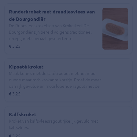
Runderkroket met draadjesvlees van
de Bourgondiër
De Rundvleeskroketten van Kroketterij De
Bourgondiër zijn bereid volgens traditioneel
recept, met speciaal geselecteerd
draadjesvlees. Royaal gevuld en voorzien van
€ 3,25
een krokante korst.
Kipsaté kroket
Maak kennis met de satécroquet met het mooi
dunne maar toch krokante korstje. Proef de meer
dan rijk gevulde en mooi lopende ragout met de
smaak van saté.
€ 3,25
Kalfskroket
Kroket van kalfsvleesragout rijkelijk gevuld met
kalfsvlees.
€ 3,25