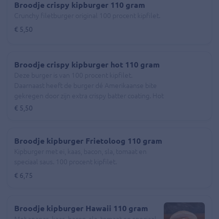
Broodje crispy kipburger 110 gram
Crunchy filetburger original 100 procent kipfilet.
€ 5,50
Broodje crispy kipburger hot 110 gram
Deze burger is van 100 procent kipfilet.
Daarnaast heeft de burger dé Amerikaanse bite
gekregen door zijn extra crispy batter coating. Hot
en spicy verwijst naar het kruiden van de burger.
€ 5,50
Dit is gedaan met chili, kurkuma, witte en zwarte
pepers en heeft hierdoor een pikante smaak.
Broodje kipburger Frietoloog 110 gram
Kipburger met ei, kaas, bacon, sla, tomaat en
speciaal saus. 100 procent kipfilet.
€ 6,75
Broodje kipburger Hawaii 110 gram