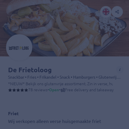
De Frietoloog
Snackbar • Fries • Frikandel • Snack • Hamburgers • Glutenvrije snacks • Sandwiches • Schnitzel • Drinks
*NIEUW* Bekijk ons glutenvrije assortiment. Zin in verse, huisgemaak
78 reviews
•
Open
•
Free delivery and takeaway
Friet
Wij verkopen alleen verse huisgemaakte friet