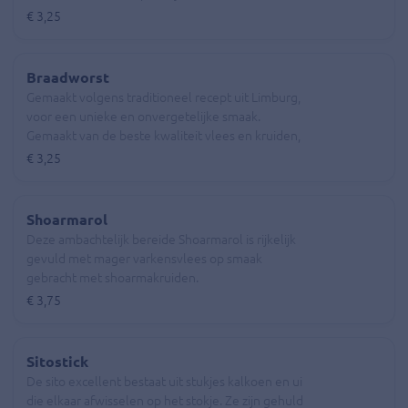
€ 3,25
Braadworst
Gemaakt volgens traditioneel recept uit Limburg,
voor een unieke en onvergetelijke smaak.
Gemaakt van de beste kwaliteit vlees en kruiden,
zonder kunstmatige toevoegingen.
€ 3,25
Shoarmarol
Deze ambachtelijk bereide Shoarmarol is rijkelijk
gevuld met mager varkensvlees op smaak
gebracht met shoarmakruiden.
€ 3,75
Sitostick
De sito excellent bestaat uit stukjes kalkoen en ui
die elkaar afwisselen op het stokje. Ze zijn gehuld