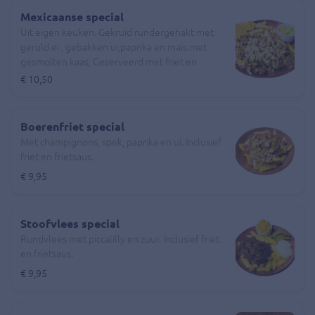
Mexicaanse special
Uit eigen keuken. Gekruid rundergehakt met
geruld ei , gebakken ui,paprika en mais.met
gesmolten kaas, Geserveerd met friet en
frietsaus.
€ 10,50
Boerenfriet special
Met champignons, spek, paprika en ui. Inclusief
friet en frietsaus.
€ 9,95
Stoofvlees special
Rundvlees met piccalilly en zuur. Inclusief friet
en frietsaus.
€ 9,95