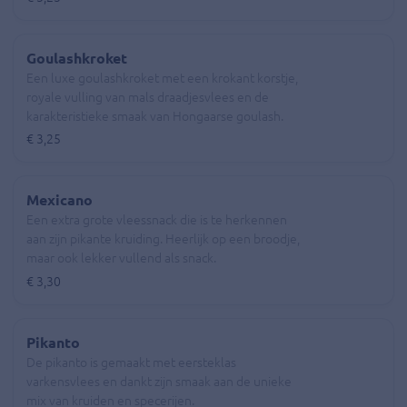
Goulashkroket
Een luxe goulashkroket met een krokant korstje,
royale vulling van mals draadjesvlees en de
karakteristieke smaak van Hongaarse goulash.
€ 3,25
Mexicano
Een extra grote vleessnack die is te herkennen
aan zijn pikante kruiding. Heerlijk op een broodje,
maar ook lekker vullend als snack.
€ 3,30
Pikanto
De pikanto is gemaakt met eersteklas
varkensvlees en dankt zijn smaak aan de unieke
mix van kruiden en specerijen.