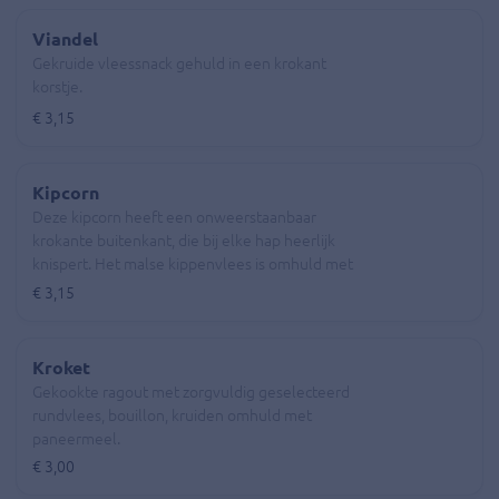
Viandel
Gekruide vleessnack gehuld in een krokant
korstje.
€ 3,15
Kipcorn
Deze kipcorn heeft een onweerstaanbaar
krokante buitenkant, die bij elke hap heerlijk
knispert. Het malse kippenvlees is omhuld met
extra krokante cornflakes, en dit samen vormt
€ 3,15
een kipcorn van 80 gram. Dit product bevat meer
kippenvlees en minder ongezonde
voedingswaarden, zoals vetten en zout, dan dat
Kroket
van een vergelijkbare fabrikant.
Gekookte ragout met zorgvuldig geselecteerd
rundvlees, bouillon, kruiden omhuld met
paneermeel.
€ 3,00