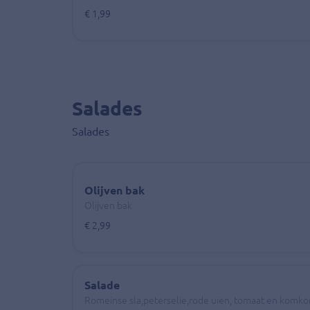
€ 1,99
Salades
Salades
Olijven bak
Olijven bak
€ 2,99
Salade
Romeinse sla,peterselie,rode uien, tomaat en komkom