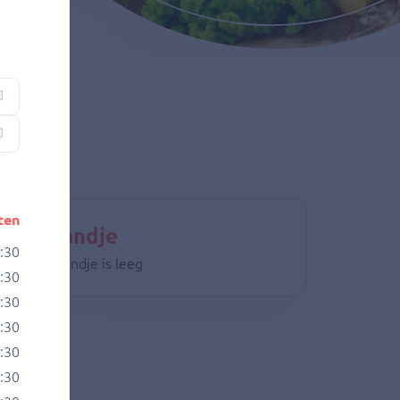
ten
nkelmandje
9:30
 winkelmandje is leeg
9:30
9:30
9:30
9:30
9:30