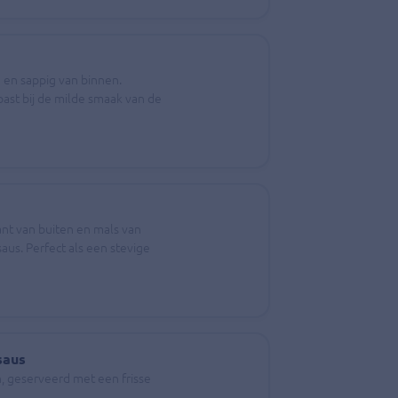
 en sappig van binnen.
past bij de milde smaak van de
ant van buiten en mals van
us. Perfect als een stevige
saus
n, geserveerd met een frisse