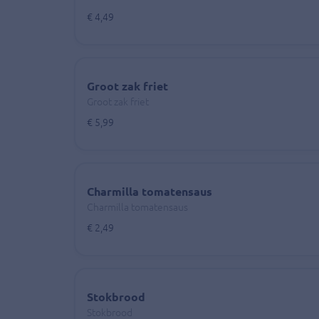
€ 4,49
Groot zak friet
Groot zak friet
€ 5,99
Charmilla tomatensaus
Charmilla tomatensaus
€ 2,49
Stokbrood
Stokbrood