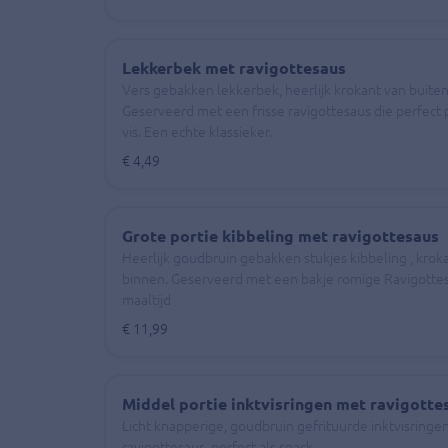
Lekkerbek met ravigottesaus
Vers gebakken lekkerbek, heerlijk krokant van buiten
Geserveerd met een frisse ravigottesaus die perfect 
vis. Een echte klassieker.
€ 4,49
Grote portie kibbeling met ravigottesaus
Heerlijk goudbruin gebakken stukjes kibbeling , krok
binnen. Geserveerd met een bakje romige Ravigottesa
maaltijd
€ 11,99
Middel portie inktvisringen met ravigotte
Licht knapperige, goudbruin gefrituurde inktvisringe
ravigottesaus, perfect als snack.