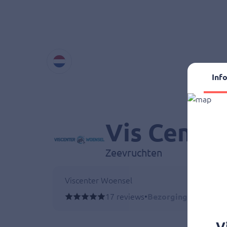
Inf
Vis Cente
Zeevruchten
Viscenter Woensel
17 reviews
•
Bezorging vanaf 13:
V