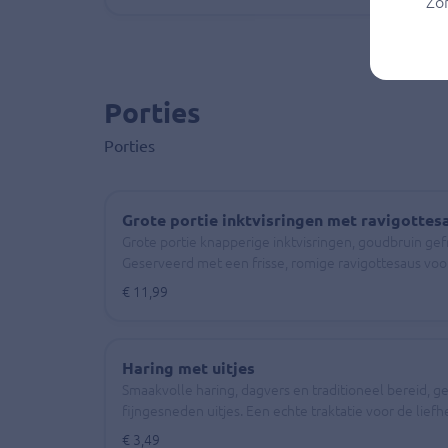
Zo
Porties
Porties
Grote portie inktvisringen met ravigottes
Grote portie knapperige inktvisringen, goudbruin gef
Geserveerd met een frisse, romige ravigottesaus vo
€ 11,99
Haring met uitjes
Smaakvolle haring, dagvers en traditioneel bereid, 
fijngesneden uitjes. Een echte traktatie voor de liefh
€ 3,49