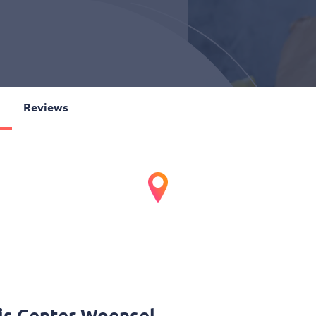
o
Reviews
r Woensel
00
•
€ 2,49 en afhalen
is Center Woensel