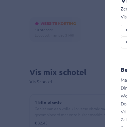
Ze
Vi
WEBSITE KORTING
10 procent
Loopt tot maandag 31-08
Be
Vis mix schotel
Ma
Vis Schotel
Di
Wo
1 kilo vismix
Do
Geniet van een volle kilo verse vismix met meer dan 2
Vri
gecombineerd met onze huisgemaakte tomatensaus
Za
€ 32,45