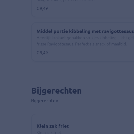
€ 9,49
Middel portie kibbeling met ravigottesaus
Heerlijk krokant gebakken stukjes kibbeling , licht 
frisse Ravigottesaus. Perfect als snack of maaltijd.
€ 9,49
Bijgerechten
Bijgerechten
Klein zak friet
Klein zak friet