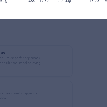
ndag
13:00 – 19:30
Zondag
13:00 – 1
aus
rituurd en perfect op smaak.
or de ultieme smaakbeleving.
geserveerd met knapperige,
ebber.