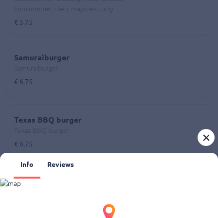
komkommer, uien, mayo en curry
€ 5,75
Samuraiburger
Samuraiburger
€ 6,75
Texas BBQ burger
Texas BBQ burger
€ 6,75
Info
Reviews
Chicken Saté Royaal
Crispy KIP burger, ui, tomaat, zoetzure
komkommer, sla, satesaus
€ 6,95