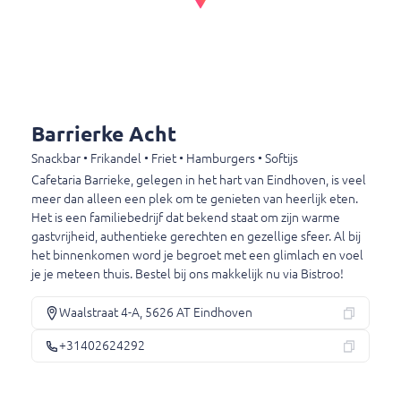
Bacon Bite
Burger, bacon, ui, tomaat, sla. zoetzure
komkommer, wereld & hamburger saus
€ 6,95
Barrierke Acht
Snackbar • Frikandel • Friet • Hamburgers • Softijs
Grand-de-luxe
Cafetaria Barrieke, gelegen in het hart van Eindhoven, is veel
Burger, cheddar kaas, ui, tomaat, sla, zoetzure
meer dan alleen een plek om te genieten van heerlijk eten.
komkommer, wereld hamburger saus
Het is een familiebedrijf dat bekend staat om zijn warme
gastvrijheid, authentieke gerechten en gezellige sfeer. Al bij
€ 6,95
het binnenkomen word je begroet met een glimlach en voel
je je meteen thuis. Bestel bij ons makkelijk nu via Bistroo!
Waalstraat 4-A, 5626 AT Eindhoven
Koude broodjes
Koude broodjes
+31402624292