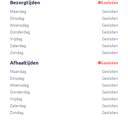
Broodje gezond
Bezorgtijden
Gesloten
Broodje gezond
Maandag
Gesloten
€ 5,75
Dinsdag
Gesloten
Woensdag
Gesloten
Donderdag
Gesloten
Broodje achterham
Vrijdag
Gesloten
Broodje achterham
Zaterdag
Gesloten
€ 3,95
Zondag
Gesloten
Afhaaltijden
Gesloten
Maandag
Gesloten
Broodje jonge b kaas
Dinsdag
Gesloten
Broodje jonge b kaas
Woensdag
Gesloten
€ 3,95
Donderdag
Gesloten
Vrijdag
Gesloten
Zaterdag
Gesloten
Broodje ei
Zondag
Gesloten
Broodje ei
€ 3,75