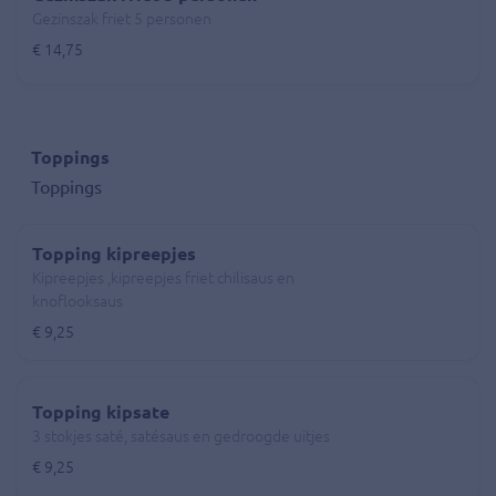
Gezinszak friet 5 personen
€ 14,75
Toppings
Toppings
Topping kipreepjes
Kipreepjes ,kipreepjes friet chilisaus en
knoflooksaus
€ 9,25
Topping kipsate
3 stokjes saté, satésaus en gedroogde uitjes
€ 9,25