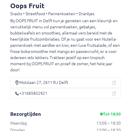
2611 RJ Delft
Oops Fruit
+31685852921
Snacks • Streetfood • Pannenkoeken • Drankjes
Bij OOPS FRUIT in Delft kun je genieten van een kleurrijk en
verrukkelijk menu vol pannenkoeken, gebakjes,
Afhaaltijden
bubbelwafels en smoothies, allemaal vers bereid met de
Maandag
13:00 – 19:00
heerlijkste fruitcombinaties. Of je nu gaat voor een Nutella-
Dinsdag
12:00 – 19:00
pannenkoek met aardbei en kiwi, een luxe fruitsalade, of een
frisse boba-smoothie met mango en passievrucht, er is voor
Woensdag
12:00 – 19:00
iedereen iets lekkers. Trakteer jezelf op een tropisch
Donderdag
12:00 – 19:00
moment bij OOPS FRUIT en proef de zomer, het hele jaar
Vrijdag
12:00 – 19:00
door!
Zaterdag
12:00 – 19:00
Zondag
13:00 – 19:00
Molslaan 27, 2611 RJ Delft
+31685852921
Bezorgtijden
Maandag
13:00 – 18:30
Bezorgtijden
Tot 18:30
Dinsdag
13:00 – 18:30
Woensdag
13:00 – 18:30
Maandag
13:00 – 18:30
Donderdag
13:00 – 18:30
Dinsdag
13:00 – 18:30