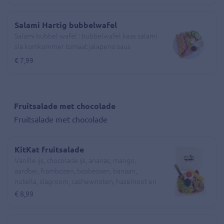
Salami Hartig bubbelwafel
Salami bubbel wafel : bubbelwafel kaas salami
sla komkommer tomaat jalapeno saus
€ 7,99
Fruitsalade met chocolade
Fruitsalade met chocolade
KitKat fruitsalade
Vanille ijs, chocolade ijs, ananas, mango,
aardbei, frambozen, bosbessen, banaan,
nutella, slagroom, cashewnoten, hazelnoot en
rozijnen.
€ 8,99