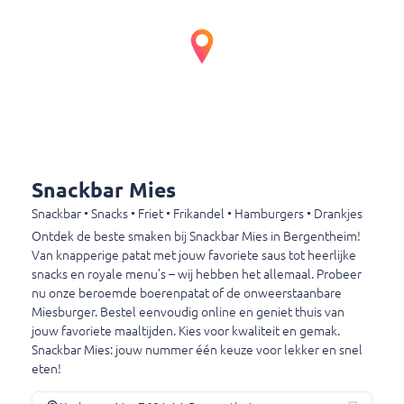
Kan ik op dit moment bestellen?
Snackbar Mies
Kerkweg 41a
7691 AA Bergentheim
+31523232546
Snackbar Mies
Snackbar • Snacks • Friet • Frikandel • Hamburgers • Drankjes
Afhaaltijden
Ontdek de beste smaken bij Snackbar Mies in Bergentheim!
Van knapperige patat met jouw favoriete saus tot heerlijke
Maandag
Gesloten
snacks en royale menu’s – wij hebben het allemaal. Probeer
Dinsdag
16:00 – 19:00
nu onze beroemde boerenpatat of de onweerstaanbare
Woensdag
16:00 – 20:00
Miesburger. Bestel eenvoudig online en geniet thuis van
Donderdag
16:00 – 20:00
jouw favoriete maaltijden. Kies voor kwaliteit en gemak.
Vrijdag
16:00 – 20:00
Snackbar Mies: jouw nummer één keuze voor lekker en snel
Zaterdag
16:00 – 20:00
eten!
Zondag
Gesloten