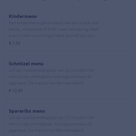
Kindermenu
Een kindermenu geserveerd met een snack naar
keuze, chocomelk of fristi + een verrassing. Geef
even in het opmerkingenveld door of het voor
een meisje of een jongen is.
€ 7,50
Schnitzel menu
Let op: voorbereidingstijd van 25 minuten! De
menu's zijn verkrijgbaar met zigeunersaus of
jagersaus. De menu's worden standaard
geserveerd met patat en rouwkost. Voor
€ 12,45
gebakken aardappels wordt een meerprijs van
€1,55 gerekend.
Spareribs menu
Let op: voorbereidingstijd van 25 minuten! De
menu's zijn verkrijgbaar met zigeunersaus of
jagersaus. De menu's worden standaard