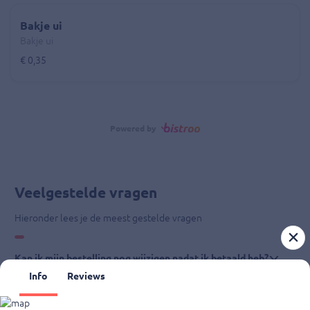
Bakje ui
Bakje ui
€ 0,35
Powered by
Veelgestelde vragen
Hieronder lees je de meest gestelde vragen
Kan ik mijn bestelling nog wijzigen nadat ik betaald heb?
Info
Reviews
Waar kan ik terecht met vragen over mijn bestelling?