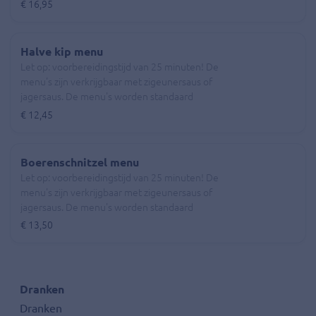
geserveerd met patat en rouwkost. Voor
€ 16,95
gebakken aardappels wordt een meerprijs van
€1,55 gerekend.
Halve kip menu
Let op: voorbereidingstijd van 25 minuten! De
menu's zijn verkrijgbaar met zigeunersaus of
jagersaus. De menu's worden standaard
geserveerd met patat en rouwkost. Voor
€ 12,45
gebakken aardappels wordt een meerprijs van
€1,55 gerekend.
Boerenschnitzel menu
Let op: voorbereidingstijd van 25 minuten! De
menu's zijn verkrijgbaar met zigeunersaus of
jagersaus. De menu's worden standaard
geserveerd met patat en rouwkost. Voor
€ 13,50
gebakken aardappels wordt een meerprijs van
€1,55 gerekend.
Dranken
Dranken