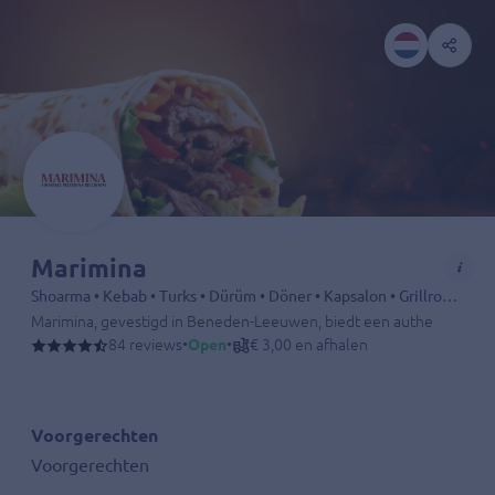
Marimina
Shoarma • Kebab • Turks • Dürüm • Döner • Kapsalon • Grillroom • Pizza • Pasta
Marimina, gevestigd in Beneden-Leeuwen, biedt een authentieke sma
Eten bestellen in B
84 reviews
eneden-leeuwen doe je makkelijk via Bistroo!
•
Open
•
€ 3,00 en afhalen
Voorgerechten
Voorgerechten