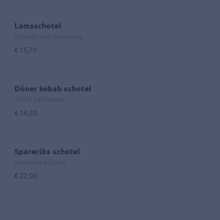
Lamsschotel
Schotel met lamsvlees.
€ 15,70
Döner kebab schotel
100% kalfsvlees.
€ 14,20
Spareribs schotel
Spareribs schotel
€ 22,00