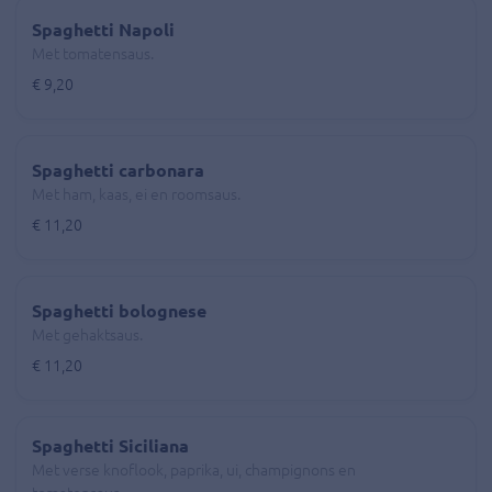
Spaghetti Napoli
Met tomatensaus.
€ 9,20
Spaghetti carbonara
Met ham, kaas, ei en roomsaus.
€ 11,20
Spaghetti bolognese
Met gehaktsaus.
€ 11,20
Spaghetti Siciliana
Met verse knoflook, paprika, ui, champignons en