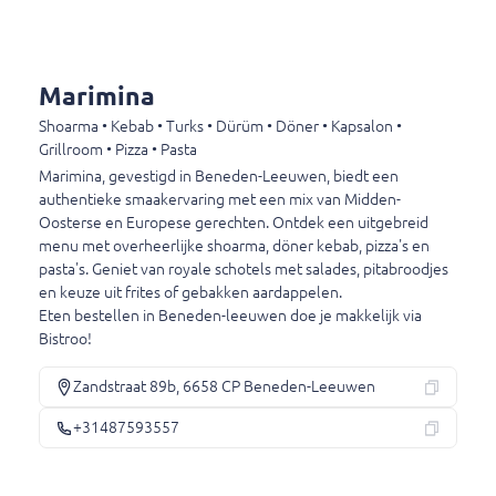
Cassis
excl. statiegeld (€ 0,15)
€ 2,50
Marimina
Shoarma • Kebab • Turks • Dürüm • Döner • Kapsalon •
Grillroom • Pizza • Pasta
Chocolade melk
Marimina, gevestigd in Beneden-Leeuwen, biedt een
authentieke smaakervaring met een mix van Midden-
Chocolade melk
Oosterse en Europese gerechten. Ontdek een uitgebreid
€ 3,50
menu met overheerlijke shoarma, döner kebab, pizza's en
pasta's. Geniet van royale schotels met salades, pitabroodjes
en keuze uit frites of gebakken aardappelen.
Eten bestellen in B
eneden-leeuwen doe je makkelijk via
AA Drink
Bistroo!
AA Drink
€ 3,50
Zandstraat 89b, 6658 CP Beneden-Leeuwen
+31487593557
Fristi
Fristi