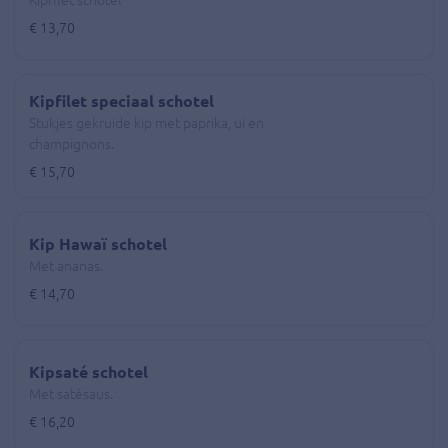
Kipfilet schotel
€ 13,70
Kipfilet speciaal schotel
Stukjes gekruide kip met paprika, ui en
champignons.
€ 15,70
Kip Hawaï schotel
Met ananas.
€ 14,70
Kipsaté schotel
Met satésaus.
€ 16,20