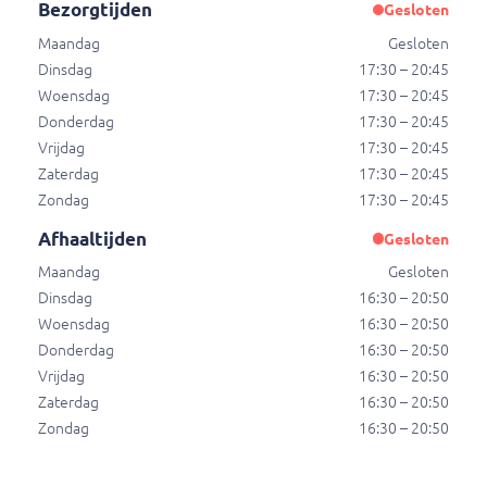
Bezorgtijden
Gesloten
€ 3,50
Maandag
Gesloten
Dinsdag
17:30 – 20:45
Woensdag
17:30 – 20:45
Red Bull
Donderdag
17:30 – 20:45
Bevat cafeïne (80mg/100ml)
Vrijdag
17:30 – 20:45
€ 3,50
Zaterdag
17:30 – 20:45
Zondag
17:30 – 20:45
Afhaaltijden
Gesloten
Bier (18+)
5% vol, 0,33l, € 9,09/1l
Maandag
Gesloten
€ 3,00
Dinsdag
16:30 – 20:50
Woensdag
16:30 – 20:50
Donderdag
16:30 – 20:50
Vrijdag
16:30 – 20:50
Zaterdag
16:30 – 20:50
Powered by
Zondag
16:30 – 20:50