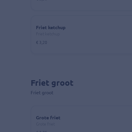
Friet ketchup
Friet ketchup
€ 3,20
Friet groot
Friet groot
Grote friet
Grote friet