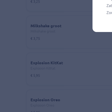
€ 3,25
Za
Zo
Milkshake groot
Milkshake groot
€ 3,75
Explosion KitKat
Explosion KitKat
€ 5,95
Explosion Oreo
Explosion Oreo