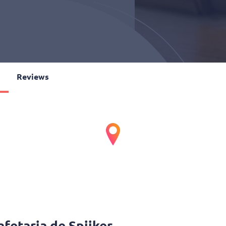
o
Reviews
de Spijker
s • Lunch
enu’s en drankjes. Afhalen kan altijd, thuisbezorgen op vrijdag
ging
•
Gratis bezorgen v.a. 50,00
•
afetaria de Spijker