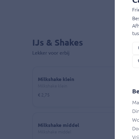
Fri
Bes
Afh
tu
IJs & Shakes
Lekker voor erbij
Milkshake klein
Milkshake klein
Be
€ 2,75
Ma
Di
Wo
Milkshake middel
Do
Milkshake middel
Vri