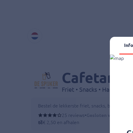
Inf
Cafetaria 
Friet • Snacks • Hamburger
Bestel de lekkerste friet, snacks, burgers, m
25 reviews
•
Gesloten voor bezor
€ 2,50 en afhalen
C