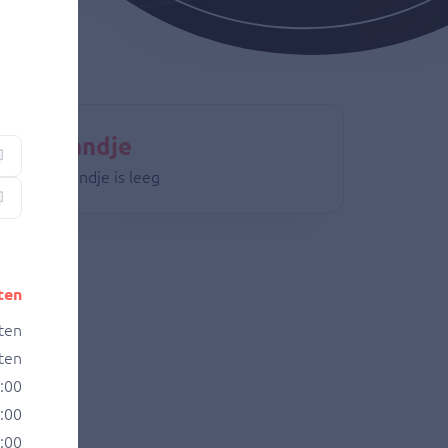
nkelmandje
 winkelmandje is leeg
ten
ten
ten
0:00
1:00
1:00