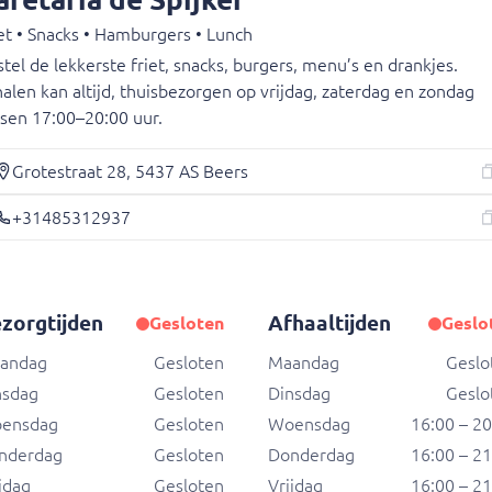
et • Snacks • Hamburgers • Lunch
tel de lekkerste friet, snacks, burgers, menu’s en drankjes.
alen kan altijd, thuisbezorgen op vrijdag, zaterdag en zondag
ssen 17:00–20:00 uur.
Wi
Grotestraat 28, 5437 AS Beers
Jouw
+31485312937
zorgtijden
Afhaaltijden
Gesloten
Geslo
andag
Gesloten
Maandag
Geslo
nsdag
Gesloten
Dinsdag
Geslo
ensdag
Gesloten
Woensdag
16:00 – 2
nderdag
Gesloten
Donderdag
16:00 – 2
jdag
Gesloten
Vrijdag
16:00 – 2