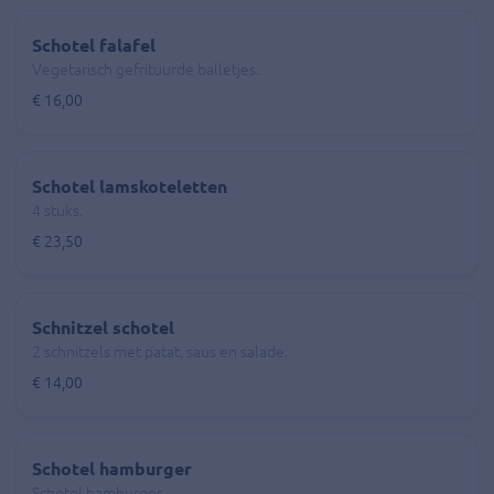
Schotel falafel
Vegetarisch gefrituurde balletjes.
€ 16,00
Schotel lamskoteletten
4 stuks.
€ 23,50
Schnitzel schotel
2 schnitzels met patat, saus en salade.
€ 14,00
Schotel hamburger
Schotel hamburger