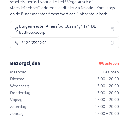
schotels, perfect voor elke trek! Vegetarisch of
Mayonaise
vleesliefhebber? Iedereen vindt hier z’n favoriet. Kom langs
€ 0,75
op de Burgemeester Amersfoortlaan 1 of bestel direct!
Burgemeester Amersfoordtlaan 1, 1171 DL
Badhoevedorp
Knoflooksaus
Knoflooksaus
+31206598258
€ 0,75
Bezorgtijden
Gesloten
Ketchup
Maandag
Gesloten
Ketchup
Dinsdag
17:00 – 20:00
Woensdag
17:00 – 20:00
€ 0,75
Donderdag
17:00 – 20:00
Vrijdag
17:00 – 20:00
Zaterdag
17:00 – 20:00
Uiensaus
Zondag
17:00 – 20:00
Uiensaus
€ 0,75