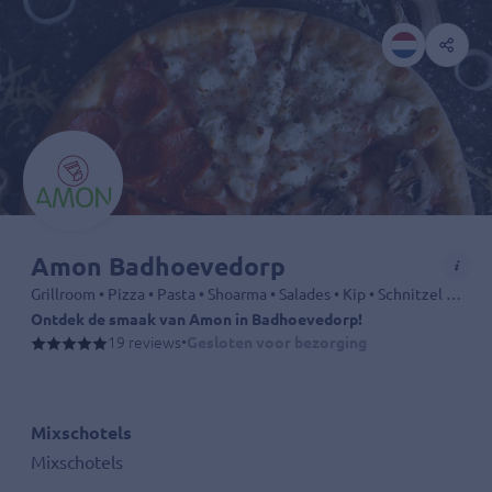
Amon Badhoevedorp
Grillroom • Pizza • Pasta • Shoarma • Salades • Kip • Schnitzel • Drankjes
Ontdek de smaak van Amon in Badhoevedorp!
Zin in een stevige maaltijd of een lekkere pizza? Bij Amon vind je alles
19 reviews
•
Gesloten voor bezorging
Mixschotels
Mixschotels