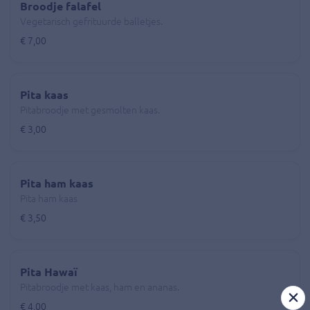
Broodje falafel
Vegetarisch gefrituurde balletjes.
€ 7,00
Pita kaas
Pitabroodje met gesmolten kaas.
€ 3,00
Pita ham kaas
Pita ham kaas
€ 3,50
Pita Hawaï
Pitabroodje met kaas, ham en ananas.
€ 4,00