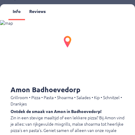
Info
Reviews
Pita kaas gezond
Pitabroodje met kaas en sla.
€ 4,50
Extra's
Extra's
Amon Badhoevedorp
Extra pita
Grillroom • Pizza • Pasta • Shoarma • Salades • Kip • Schnitzel •
Pita broodje.
Drankjes
€ 0,75
Ontdek de smaak van Amon in Badhoevedorp!
Zin in een stevige maaltijd of een lekkere pizza? Bij Amon vind
je alles: van rijkgevulde mixgrills,
malse shoarma tot heerlijke
pizza’s en pasta’s. Geniet samen of alleen van onze royale
Mayonaise