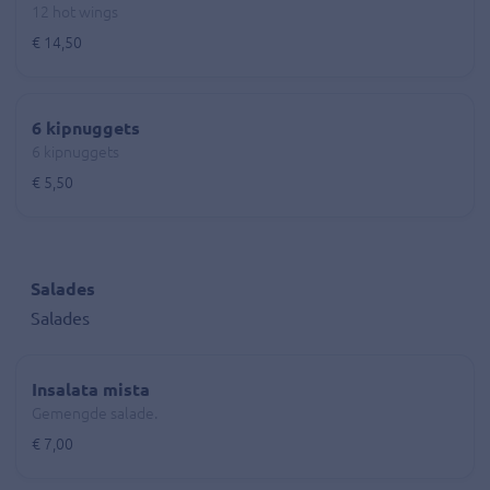
12 hot wings
€ 14,50
6 kipnuggets
6 kipnuggets
€ 5,50
Salades
Salades
Insalata mista
Gemengde salade.
€ 7,00