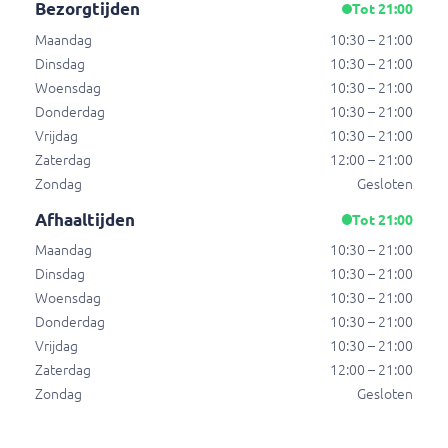
Bezorgtijden
Tot 21:00
Maandag
10:30 – 21:00
Lipton ice tea peach 0,33l
Dinsdag
10:30 – 21:00
Lipton ice tea peach 0,33l
Woensdag
10:30 – 21:00
€ 2,85
Donderdag
10:30 – 21:00
Vrijdag
10:30 – 21:00
Zaterdag
12:00 – 21:00
Red Bull Energy Drink 250ml
Zondag
Gesloten
Stimuleert Lichaam en Geest. Red Bull Energy
Afhaaltijden
Tot 21:00
Drink wordt wereldwijd gewaardeerd door
topsporters. Bevat caffeine (80,0 mg/100 ml),
Maandag
10:30 – 21:00
incl. statiegeld (€ 0,15)
€ 3,15
Dinsdag
10:30 – 21:00
Woensdag
10:30 – 21:00
Donderdag
10:30 – 21:00
Coca-Cola 1.5L
Vrijdag
10:30 – 21:00
incl. statiegeld (€ 0.25)
Zaterdag
12:00 – 21:00
€ 5,00
Zondag
Gesloten