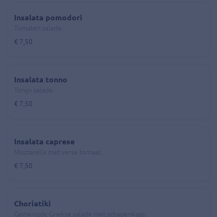
Insalata pomodori
Tomaten salade.
€ 7,50
Insalata tonno
Tonijn salade.
€ 7,50
Insalata caprese
Mozzarella met verse tomaat.
€ 7,50
Choriatiki
Gemengde Griekse salade met schapenkaas.