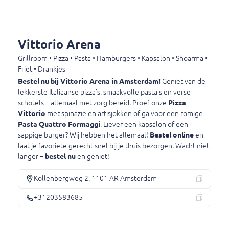
incl. statiegeld (€ 0,15)
€ 2,95
Vittorio Arena
Grillroom • Pizza • Pasta • Hamburgers • Kapsalon • Shoarma •
Maaza
Friet • Drankjes
incl. statiegeld (€ 0,15)
Bestel nu bij Vittorio Arena in Amsterdam!
Geniet van de
€ 3,15
lekkerste Italiaanse pizza’s, smaakvolle pasta’s en verse
schotels – allemaal met zorg bereid. Proef onze
Pizza
Vittorio
met spinazie en artisjokken of ga voor een romige
Pasta Quattro Formaggi
. Liever een kapsalon of een
Lipton ice tea sparkling
sappige burger? Wij hebben het allemaal!
Bestel online
en
incl. statiegeld (€ 0,15)
laat je favoriete gerecht snel bij je thuis bezorgen. Wacht niet
€ 2,65
langer –
bestel nu
en geniet!
Kollenbergweg 2, 1101 AR Amsterdam
Lipton ice tea green
+31203583685
incl. statiegeld (€ 0,15)
€ 2,65