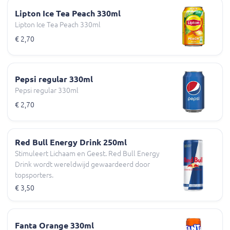
Lipton Ice Tea Peach 330ml
Lipton Ice Tea Peach 330ml
€ 2,70
Pepsi regular 330ml
Pepsi regular 330ml
€ 2,70
Red Bull Energy Drink 250ml
Stimuleert Lichaam en Geest. Red Bull Energy
Drink wordt wereldwijd gewaardeerd door
topsporters.
€ 3,50
Fanta Orange 330ml