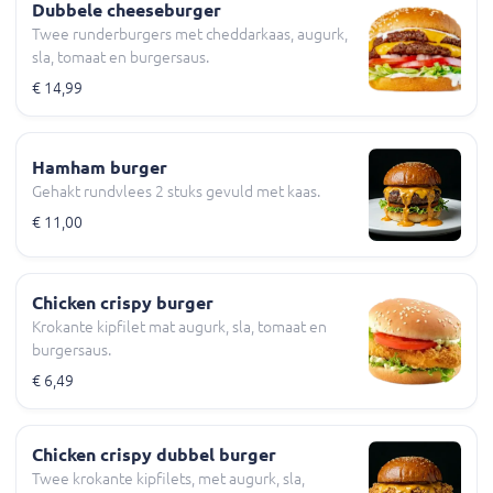
Dubbele cheeseburger
Twee runderburgers met cheddarkaas, augurk,
sla, tomaat en burgersaus.
€ 14,99
Hamham burger
Gehakt rundvlees 2 stuks gevuld met kaas.
€ 11,00
Chicken crispy burger
Krokante kipfilet mat augurk, sla, tomaat en
burgersaus.
€ 6,49
Chicken crispy dubbel burger
Twee krokante kipfilets, met augurk, sla,