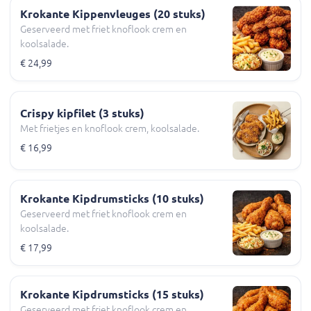
Krokante Kippenvleuges (20 stuks)
Geserveerd met friet knoflook crem en
koolsalade.
€ 24,99
Crispy kipfilet (3 stuks)
Met frietjes en knoflook crem, koolsalade.
€ 16,99
Krokante Kipdrumsticks (10 stuks)
Geserveerd met friet knoflook crem en
koolsalade.
€ 17,99
Krokante Kipdrumsticks (15 stuks)
Geserveerd met friet knoflook crem en