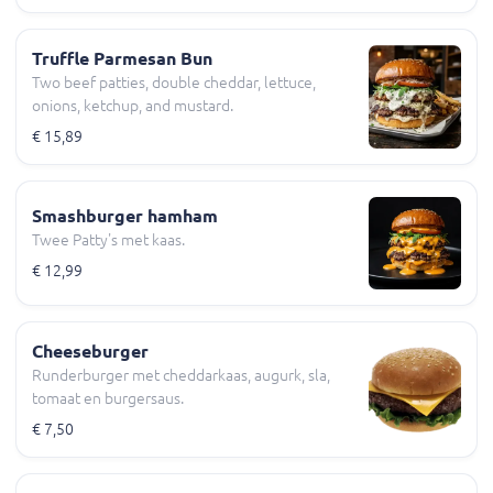
Truffle Parmesan Bun
Two beef patties, double cheddar, lettuce,
onions, ketchup, and mustard.
€ 15,89
Smashburger hamham
Twee Patty's met kaas.
€ 12,99
Cheeseburger
Runderburger met cheddarkaas, augurk, sla,
tomaat en burgersaus.
€ 7,50