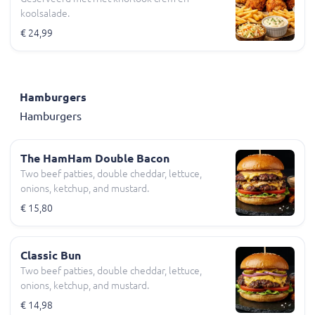
koolsalade.
€ 24,99
Hamburgers
Hamburgers
The HamHam Double Bacon
Two beef patties, double cheddar, lettuce,
onions, ketchup, and mustard.
€ 15,80
Classic Bun
Two beef patties, double cheddar, lettuce,
onions, ketchup, and mustard.
€ 14,98