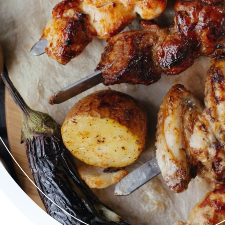
echten en nog veel meer. Bestel direct en geniet vanavond nog va