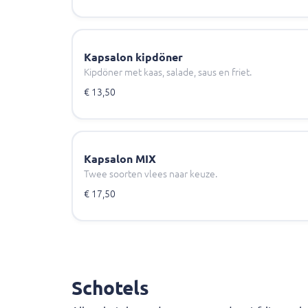
Kapsalon kipdöner
Kipdöner met kaas, salade, saus en friet.
€ 13,50
Kapsalon MIX
Twee soorten vlees naar keuze.
€ 17,50
Schotels