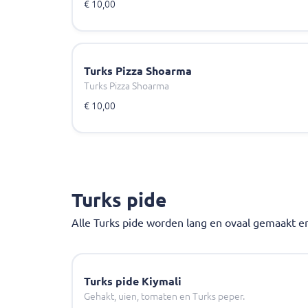
€ 10,00
Turks Pizza Shoarma
Turks Pizza Shoarma
€ 10,00
Turks pide
Alle Turks pide worden lang en ovaal gemaakt e
Turks pide Kiymali
Gehakt, uien, tomaten en Turks peper.