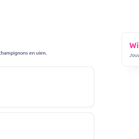
Wi
 champignons en uien.
Jouw