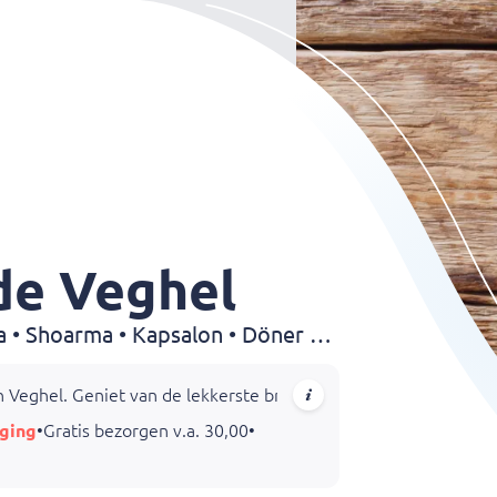
de Veghel
Grillroom • Broodjes • Pizza • Shoarma • Kapsalon • Döner • Dürüm • Kebab • Friet • Drankjes
in Veghel. Geniet van de lekkerste broodjes, schotels, pizza's en
ging
•
Gratis bezorgen v.a. 30,00
•