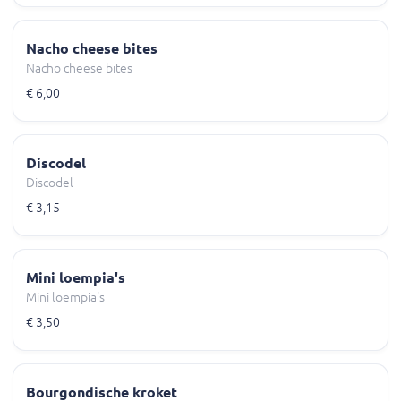
Nacho cheese bites
Nacho cheese bites
€ 6,00
Discodel
Discodel
€ 3,15
Mini loempia's
Mini loempia's
€ 3,50
Bourgondische kroket