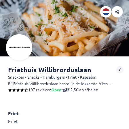
Friethuis Willibrorduslaan
Snackbar • Snacks • Hamburgers • Friet • Kapsalon
Bij Friethuis Willibrorduslaan bestel je de lekkerste frites van Valkenswaard. De hamburgers, kapsalons, snacks en schotels zijn altijd vers gebakken en op tijd bezorgd of klaar om af te halen.
107 reviews
•
Open
•
€ 2,50 en afhalen
Friet
Friet