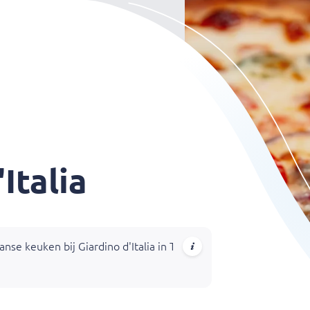
Italia
se keuken bij Giardino d'Italia in Tilburg. Van weelderige anti
 en Tagiatelle Frutti di Mare, combineren verse ingrediënten voo