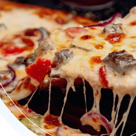
-pasti tot verrukkelijke pizza's en verfijnde pasta's, onze men
r een onvergetelijke smaakervaring. Sluit uw maaltijd af met een