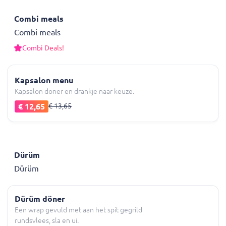
Combi meals
Combi meals
Combi Deals!
Kapsalon menu
Kapsalon doner en drankje naar keuze.
€ 12,65
€ 13,65
Dürüm
Dürüm
Dürüm döner
Een wrap gevuld met aan het spit gegrild
rundsvlees, sla en ui.