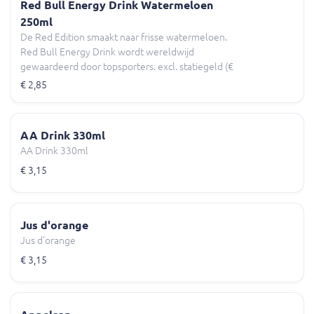
Red Bull Energy Drink Watermeloen
250ml
De Red Edition smaakt naar frisse watermeloen.
Red Bull Energy Drink wordt wereldwijd
gewaardeerd door topsporters. excl. statiegeld (€
0,00)
€ 2,85
AA Drink 330ml
AA Drink 330ml
€ 3,15
Jus d'orange
Jus d'orange
€ 3,15