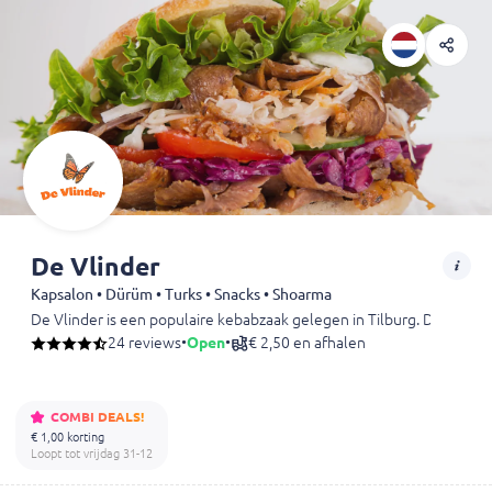
De Vlinder
Kapsalon • Dürüm • Turks • Snacks • Shoarma
De Vlinder is een populaire kebabzaak gelegen in Tilburg. De Vlinder
24 reviews
•
Open
•
€ 2,50 en afhalen
COMBI DEALS!
€ 1,00 korting
Loopt tot vrijdag 31-12