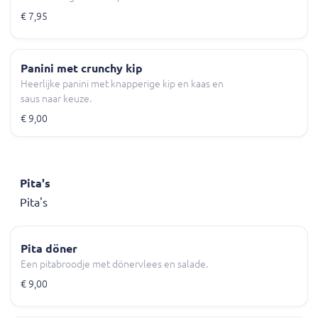
€ 7,95
Panini met crunchy kip
Heerlijke panini met knapperige kip en kaas en
saus naar keuze.
€ 9,00
Pita's
Pita's
Pita döner
Een pitabroodje met dönervlees en salade.
€ 9,00