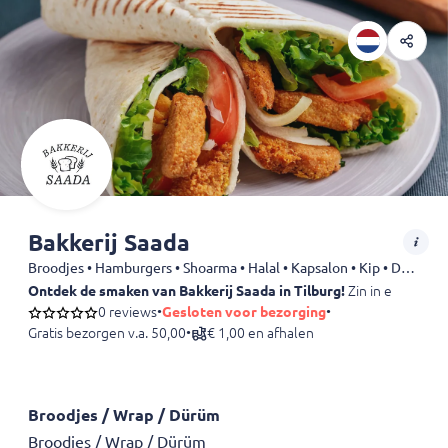
Bakkerij Saada
Broodjes • Hamburgers • Shoarma • Halal • Kapsalon • Kip • Döner • Wraps • Dürüm • Friet • Kebab • Drankjes
Ontdek de smaken van Bakkerij Saada in Tilburg!
Zin in een vers b
0 reviews
•
Gesloten voor bezorging
•
Gratis bezorgen v.a. 50,00
•
€ 1,00 en afhalen
Broodjes / Wrap / Dürüm
Broodjes / Wrap / Dürüm