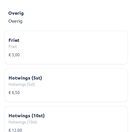
Overig
Overig
Friet
Friet
€ 3,00
Hotwings (5st)
Hotwings (5st)
€ 6,50
Hotwings (10st)
Hotwings (10st)
€ 12,00