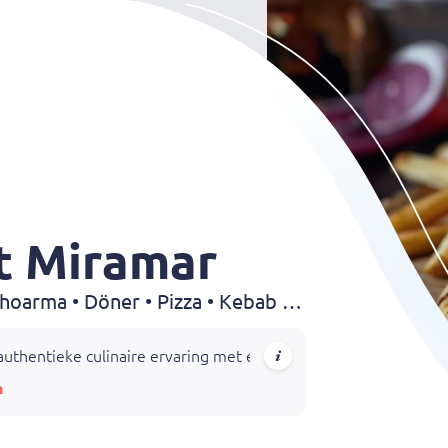
t Miramar
Kapsalon • Hamburgers • Shoarma • Döner • Pizza • Kebab • Mediterraans • Kip • Spareribs • Dürüm
thentieke culinaire ervaring met een breed scala aan gerechten
n