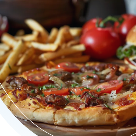
, variërend van kapsalon en broodjes tot Turkse pizza's en med