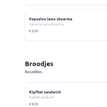
Kapsalon lams shoarma
Kapsalon lams shoarma
€ 9,00
Broodjes
Bocadillos.
Kipfilet sandwich
Kipfilet sandwich
€ 8,00