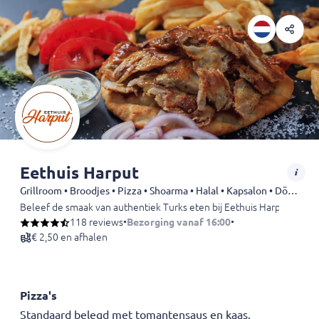
Eethuis Harput
Grillroom • Broodjes • Pizza • Shoarma • Halal • Kapsalon • Döner • Wraps • Dürüm • Kebab • Drankjes
Beleef de smaak van authentiek Turks eten bij Eethuis Harput in Raal
118 reviews
•
Bezorging vanaf 16:00
•
€ 2,50 en afhalen
Pizza's
Standaard belegd met tomantensaus en kaas.