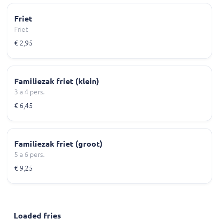
Friet
Friet
€ 2,95
Familiezak friet (klein)
3 a 4 pers.
€ 6,45
Familiezak friet (groot)
5 a 6 pers.
€ 9,25
Loaded fries