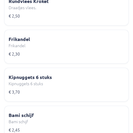
Rundvlees Kroket
Draadjes vlees.
€ 2,50
Frikandel
Frikandel
€ 2,30
Kipnuggets 6 stuks
Kipnuggets 6 stuks
€ 3,70
Bami schijf
Bami schijf
€ 2,45