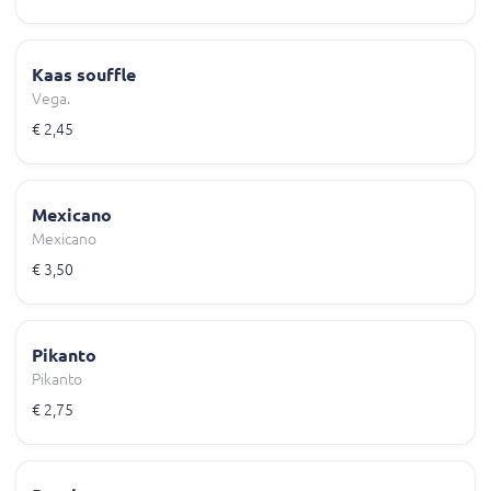
Kaas souffle
Vega.
€ 2,45
Mexicano
Mexicano
€ 3,50
Pikanto
Pikanto
€ 2,75