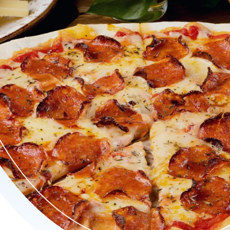
grediënten tot rijkgevulssieke Margherita, een luxe pasta Dalida