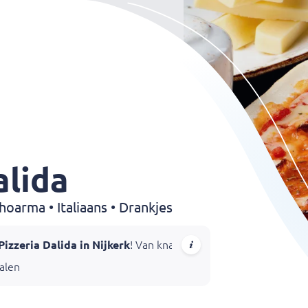
alida
Shoarma • Italiaans • Drankjes
Pizzeria Dalida in Nijkerk
! Van knapperige pizza’s met verse in
halen