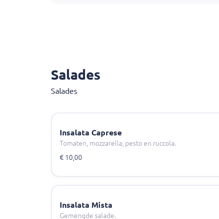
Casa Italia Munstergeleen is dé keuze voor ee
Ontdek zelf waarom zoveel liefhebbers kieze
Salades
Salades
Insalata Caprese
Tomaten, mozzarella, pesto en ruccola.
€ 10,00
Insalata Mista
Gemengde salade.