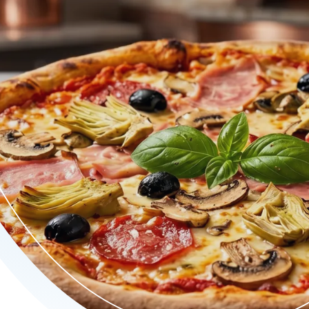
s en grillgerechten met authentieke smaken.
aart.