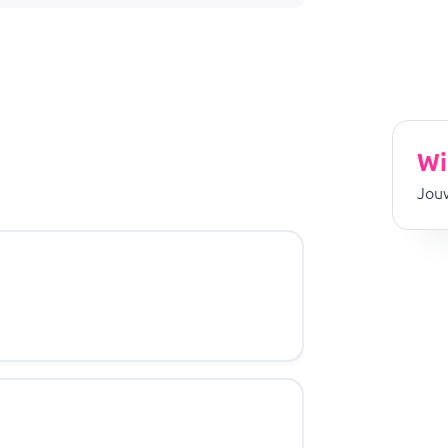
n smaakvolle lunch, diner of late night maaltijd in de regio.
n voor deze populaire pizzeria in Munstergeleen.
Wi
Jouw