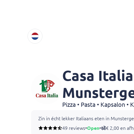
Casa Italia
Munsterge
Pizza • Pasta • Kapsalon •
Zin in écht lekker Italiaans eten in Munsterge
Van rijk belegde pizza’s tot lasagne, kapsalo
49 reviews
•
Open
•
€ 2,00 en af
Bestel eenvoudig online voor snelle bezorgin