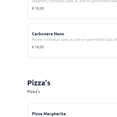
Spaghetti, roomsaus, spek, ei, prei en gesmolten kaas
€ 18,00
Carbonara Neno
Penne, roomsaus, spek, ei, prei en gesmolten kaas ui
€ 18,00
Pizza's
Pizza's
Pizza Margherita