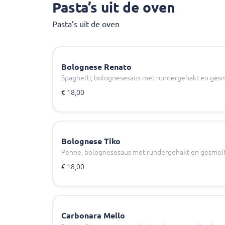
Pasta’s uit de oven
Pasta’s uit de oven
Bolognese Renato
Spaghetti, bolognesesaus met rundergehakt en gesmo
€ 18,00
Bolognese Tiko
Penne, bolognesesaus met rundergehakt en gesmolte
€ 18,00
Carbonara Mello