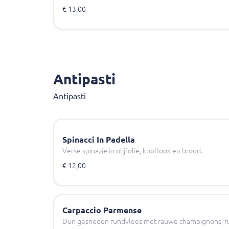
€ 13,00
Antipasti
Antipasti
Spinacci In Padella
Verse spinazie in olijfolie, knoflook en brood.
€ 12,00
Carpaccio Parmense
Dun gesneden rundvlees met rauwe champignons, ru