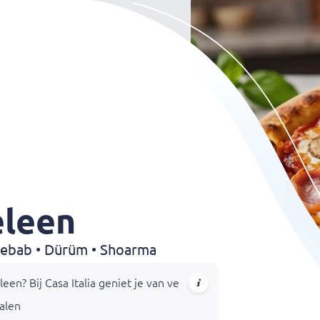
leen
 Kebab • Dürüm • Shoarma
leen? Bij Casa Italia geniet je van vers bereide pizza’s, pasta’
n en shoarma: er is voor ieder wat wils op de uitgebreide menuk
halen
g of haal je favoriete gerecht af wanneer het jou uitkomt.